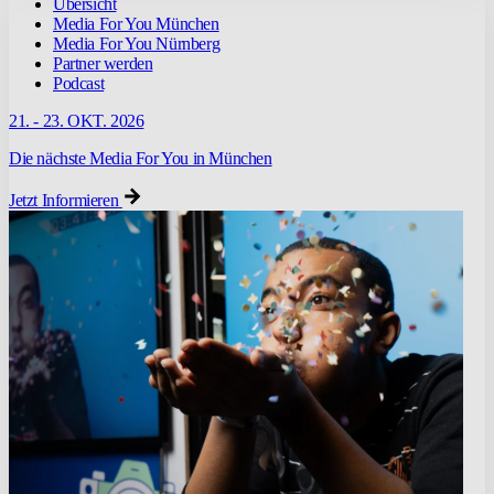
Übersicht
Media For You München
Media For You Nürnberg
Partner werden
Podcast
21. - 23. OKT. 2026
Die nächste Media For You in München
Jetzt Informieren