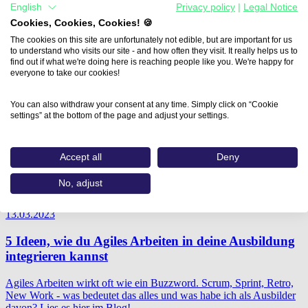
English
Privacy policy
|
Legal Notice
Cookies, Cookies, Cookies! 🍪
The cookies on this site are unfortunately not edible, but are important for us
to understand who visits our site - and how often they visit. It really helps us to
find out if what we're doing here is reaching people like you. We're happy for
everyone to take our cookies!
You can also withdraw your consent at any time. Simply click on “Cookie
settings” at the bottom of the page and adjust your settings.
Accept all
Deny
No, adjust
13.03.2023
5 Ideen, wie du Agiles Arbeiten in deine Ausbildung
integrieren kannst
Agiles Arbeiten wirkt oft wie ein Buzzword. Scrum, Sprint, Retro,
New Work - was bedeutet das alles und was habe ich als Ausbilder
davon? Lies es hier im Blog!