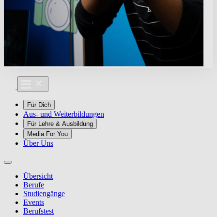
Für Dich
Aus- und Weiterbildungen
Für Lehre & Ausbildung
Media For You
Über Uns
Übersicht
Berufe
Studiengänge
Events
Berufstest