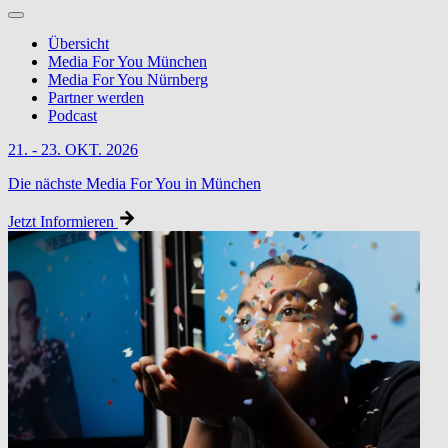
Übersicht
Media For You München
Media For You Nürnberg
Partner werden
Podcast
21. - 23. OKT. 2026
Die nächste Media For You in München
Jetzt Informieren