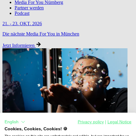
Media For You Nürnberg
Partner werden
Podcast
21. - 23. OKT. 2026
Die nächste Media For You in München
Jetzt Informieren
English
Privacy policy
|
Legal Notice
Cookies, Cookies, Cookies! 🍪