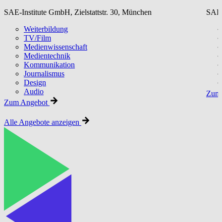
SAE-Institute GmbH, Zielstattstr. 30, München
SAE-
Weiterbildung
TV/Film
Medienwissenschaft
Medientechnik
Kommunikation
Journalismus
Design
Audio
Zum 
Zum Angebot
Alle Angebote anzeigen