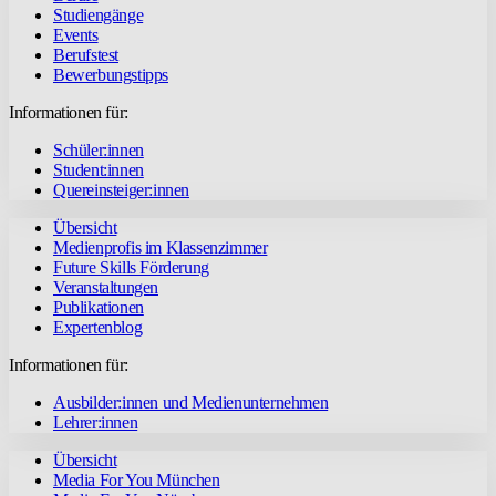
Studiengänge
Events
Berufstest
Bewerbungstipps
Informationen für:
Schüler:innen
Student:innen
Quereinsteiger:innen
Übersicht
Medienprofis im Klassenzimmer
Future Skills Förderung
Veranstaltungen
Publikationen
Expertenblog
Informationen für:
Ausbilder:innen und Medienunternehmen
Lehrer:innen
Übersicht
Media For You München