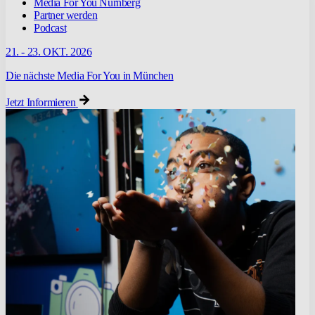
Media For You Nürnberg
Partner werden
Podcast
21. - 23. OKT. 2026
Die nächste Media For You in München
Jetzt Informieren