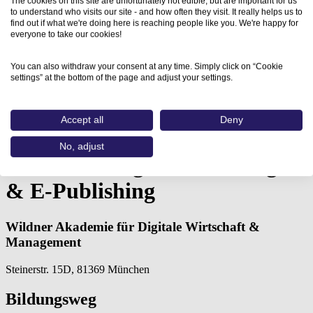
The cookies on this site are unfortunately not edible, but are important for us
to understand who visits our site - and how often they visit. It really helps us to
find out if what we're doing here is reaching people like you. We're happy for
everyone to take our cookies!
You can also withdraw your consent at any time. Simply click on “Cookie
settings” at the bottom of the page and adjust your settings.
Home
Aus- und Weiterbildungen
Accept all
Deny
Weiterbildung Grafik, Design &…
No, adjust
Weiterbildung Grafik, Design
& E-Publishing
Wildner Akademie für Digitale Wirtschaft &
Management
Steinerstr. 15D, 81369 München
Bildungsweg