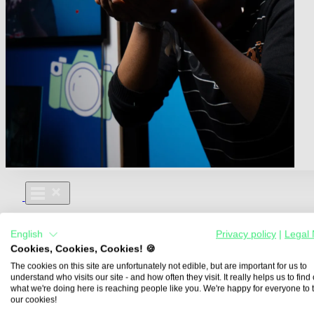
Für Dich
English
Privacy policy
|
Legal 
Aus- und Weiterbildungen
Cookies, Cookies, Cookies! 🍪
Für Lehre & Ausbildung
Media For You
The cookies on this site are unfortunately not edible, but are important for us to
understand who visits our site - and how often they visit. It really helps us to find o
Über Uns
what we're doing here is reaching people like you. We're happy for everyone to 
our cookies!