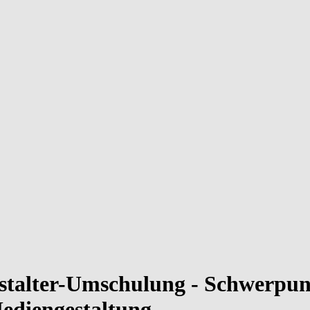
estalter-Umschulung - Schwerp
ediengestaltung