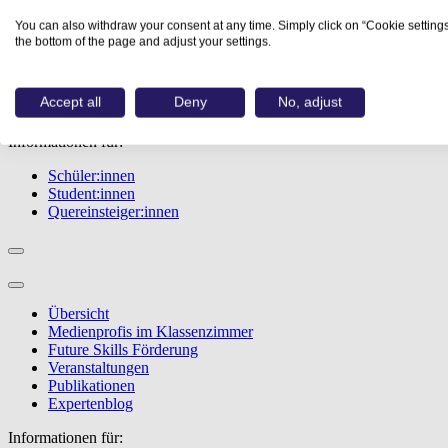
Übersicht
You can also withdraw your consent at any time. Simply click on “Cookie settings
Berufe
the bottom of the page and adjust your settings.
Studiengänge
Events
Berufstest
Accept all
Deny
No, adjust
Bewerbungstipps
Informationen für:
Schüler:innen
Student:innen
Quereinsteiger:innen
Übersicht
Medienprofis im Klassenzimmer
Future Skills Förderung
Veranstaltungen
Publikationen
Expertenblog
Informationen für: