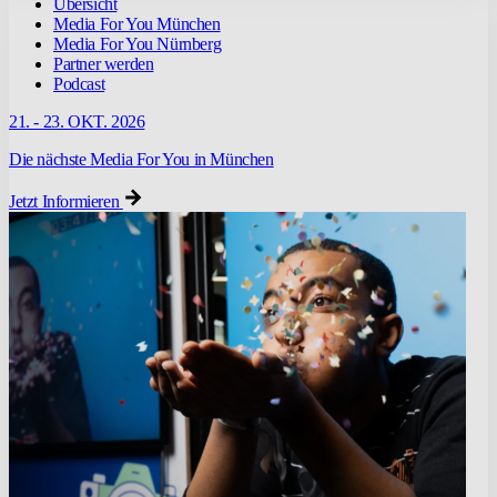
Übersicht
Media For You München
Media For You Nürnberg
Partner werden
Podcast
21. - 23. OKT. 2026
Die nächste Media For You in München
Jetzt Informieren