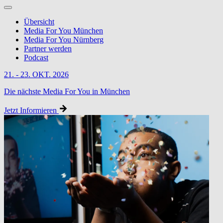
Übersicht
Media For You München
Media For You Nürnberg
Partner werden
Podcast
21. - 23. OKT. 2026
Die nächste Media For You in München
Jetzt Informieren