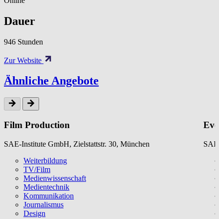
Online
Dauer
946 Stunden
Zur Website
Ähnliche Angebote
Film Production
Eve
SAE-Institute GmbH, Zielstattstr. 30, München
SAE-
Weiterbildung
TV/Film
Medienwissenschaft
Medientechnik
Kommunikation
Journalismus
Design