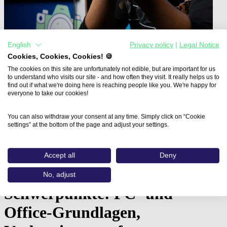
English
Privacy policy
|
Legal Notice
Cookies, Cookies, Cookies! 🍪
The cookies on this site are unfortunately not edible, but are important for us
to understand who visits our site - and how often they visit. It really helps us to
find out if what we're doing here is reaching people like you. We're happy for
everyone to take our cookies!
Home
You can also withdraw your consent at any time. Simply click on “Cookie
Aus- und Weiterbildungen
settings” at the bottom of the page and adjust your settings.
Vorbereitung auf eine Mediengestalter-Umschulung…
Vorbereitung auf eine
Accept all
Deny
Mediengestalter-Umschulung -
No, adjust
Schwerpunkte: PC- und
Office-Grundlagen,