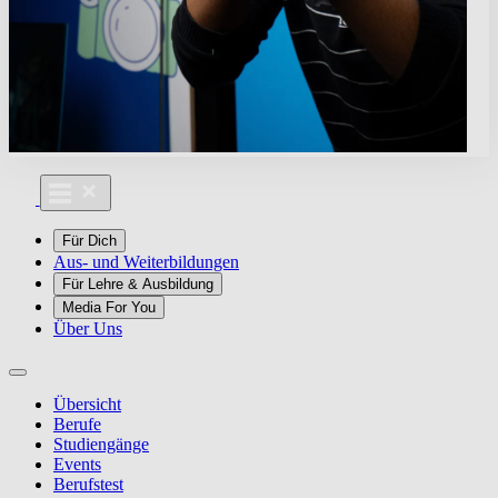
Für Dich
Aus- und Weiterbildungen
Für Lehre & Ausbildung
Media For You
Über Uns
Übersicht
Berufe
Studiengänge
Events
Berufstest