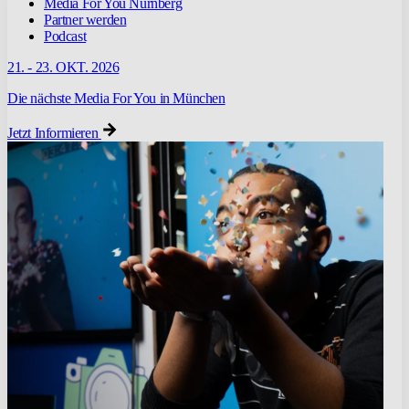
Media For You Nürnberg
Partner werden
Podcast
21. - 23. OKT. 2026
Die nächste Media For You in München
Jetzt Informieren