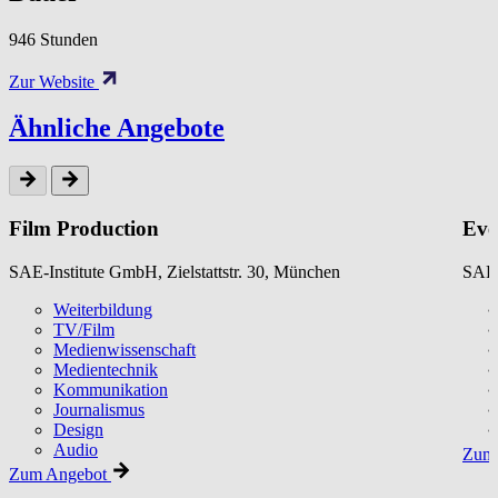
946 Stunden
Zur Website
Ähnliche Angebote
Film Production
Eve
SAE-Institute GmbH, Zielstattstr. 30, München
SAE-
Weiterbildung
TV/Film
Medienwissenschaft
Medientechnik
Kommunikation
Journalismus
Design
Audio
Zum 
Zum Angebot