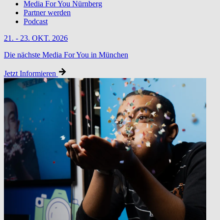
Media For You Nürnberg
Partner werden
Podcast
21. - 23. OKT. 2026
Die nächste Media For You in München
Jetzt Informieren