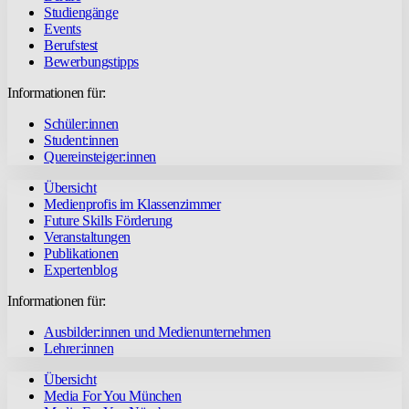
Studiengänge
Events
Berufstest
Bewerbungstipps
Informationen für:
Schüler:innen
Student:innen
Quereinsteiger:innen
Übersicht
Medienprofis im Klassenzimmer
Future Skills Förderung
Veranstaltungen
Publikationen
Expertenblog
Informationen für:
Ausbilder:innen und Medienunternehmen
Lehrer:innen
Übersicht
Media For You München