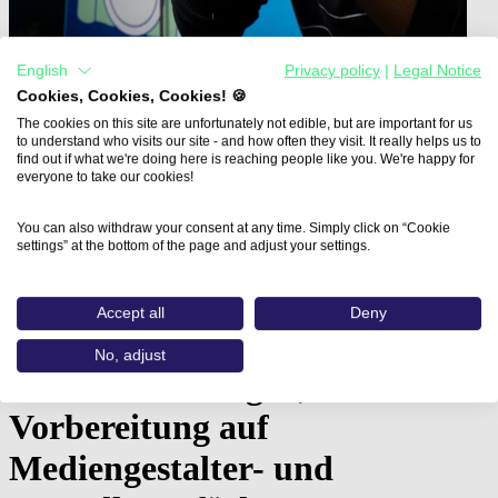
English
Privacy policy
|
Legal Notice
Cookies, Cookies, Cookies! 🍪
The cookies on this site are unfortunately not edible, but are important for us
to understand who visits our site - and how often they visit. It really helps us to
find out if what we're doing here is reaching people like you. We're happy for
Home
everyone to take our cookies!
Aus- und Weiterbildungen
Vorbereitung auf eine Mediengestalter-Umschulung…
You can also withdraw your consent at any time. Simply click on “Cookie
settings” at the bottom of the page and adjust your settings.
Vorbereitung auf eine
Mediengestalter-Umschulung -
Accept all
Deny
Schwerpunkte: PC- und
No, adjust
Office-Grundlagen,
Vorbereitung auf
Mediengestalter- und