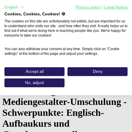
English
Privacy policy
|
Legal Notice
Cookies, Cookies, Cookies! 🍪
The cookies on this site are unfortunately not edible, but are important for us
to understand who visits our site - and how often they visit. It really helps us to
find out if what we're doing here is reaching people like you. We're happy for
everyone to take our cookies!
You can also withdraw your consent at any time. Simply click on “Cookie
settings” at the bottom of the page and adjust your settings.
Home
Aus- und Weiterbildungen
Accept all
Deny
Vorbereitung auf eine Mediengestalter-Umschulung…
No, adjust
Vorbereitung auf eine
Mediengestalter-Umschulung -
Schwerpunkte: Englisch-
Aufbaukurs und