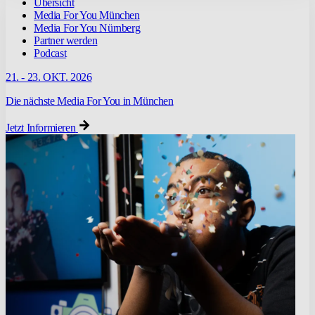
Übersicht
Media For You München
Media For You Nürnberg
Partner werden
Podcast
21. - 23. OKT. 2026
Die nächste Media For You in München
Jetzt Informieren