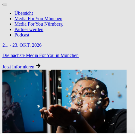
Übersicht
Media For You München
Media For You Nürnberg
Partner werden
Podcast
21. - 23. OKT. 2026
Die nächste Media For You in München
Jetzt Informieren