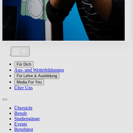
Für Dich
Aus- und Weiterbildungen
Für Lehre & Ausbildung
Media For You
Über Uns
Übersicht
Berufe
Studiengänge
Events
Berufstest