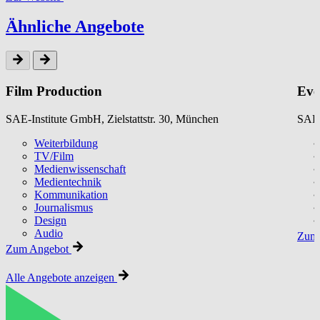
Ähnliche Angebote
Film Production
Eve
SAE-Institute GmbH, Zielstattstr. 30, München
SAE-
Weiterbildung
TV/Film
Medienwissenschaft
Medientechnik
Kommunikation
Journalismus
Design
Audio
Zum 
Zum Angebot
Alle Angebote anzeigen