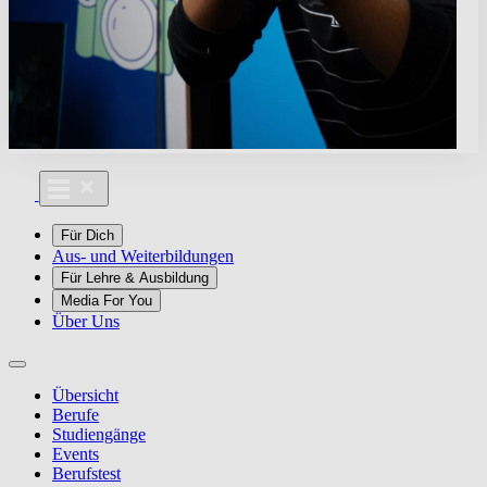
Für Dich
Aus- und Weiterbildungen
Für Lehre & Ausbildung
Media For You
Über Uns
Übersicht
Berufe
Studiengänge
Events
Berufstest