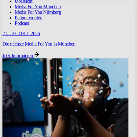
Übersicht
Media For You München
Media For You Nürnberg
Partner werden
Podcast
21. - 23. OKT. 2026
Die nächste Media For You in München
Jetzt Informieren