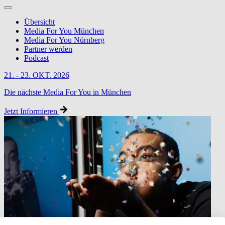
Übersicht
Media For You München
Media For You Nürnberg
Partner werden
Podcast
21. - 23. OKT. 2026
Die nächste Media For You in München
Jetzt Informieren