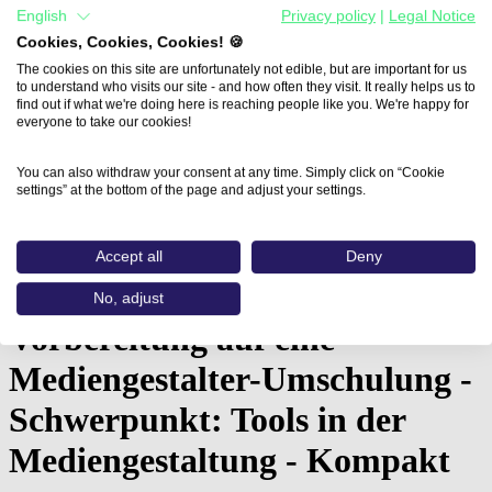
English
Privacy policy
|
Legal Notice
Cookies, Cookies, Cookies! 🍪
The cookies on this site are unfortunately not edible, but are important for us
to understand who visits our site - and how often they visit. It really helps us to
find out if what we're doing here is reaching people like you. We're happy for
everyone to take our cookies!
You can also withdraw your consent at any time. Simply click on “Cookie
settings” at the bottom of the page and adjust your settings.
Home
Accept all
Deny
Aus- und Weiterbildungen
Vorbereitung auf eine Mediengestalter-Umschulung…
No, adjust
Vorbereitung auf eine
Mediengestalter-Umschulung -
Schwerpunkt: Tools in der
Mediengestaltung - Kompakt