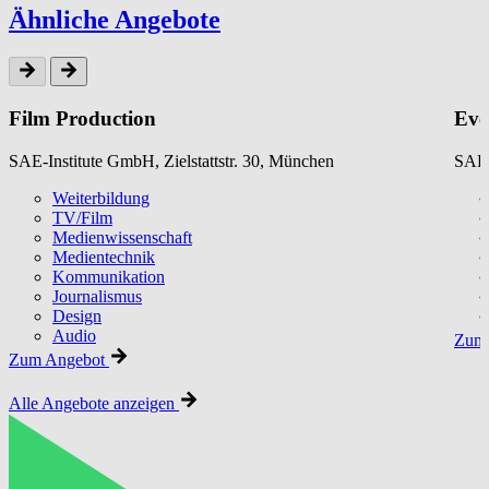
Ähnliche Angebote
Film Production
Eve
SAE-Institute GmbH, Zielstattstr. 30, München
SAE-
Weiterbildung
TV/Film
Medienwissenschaft
Medientechnik
Kommunikation
Journalismus
Design
Audio
Zum 
Zum Angebot
Alle Angebote anzeigen