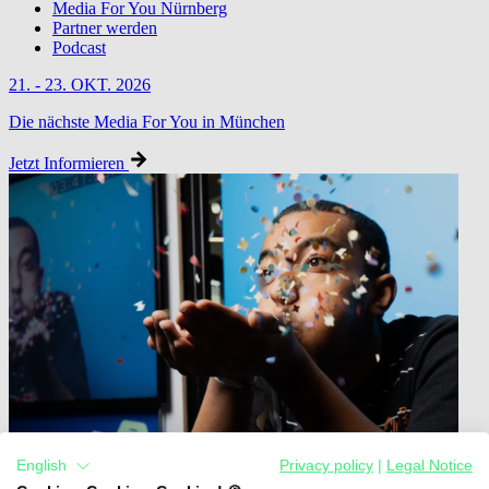
Media For You Nürnberg
Partner werden
Podcast
21. - 23. OKT. 2026
Die nächste Media For You in München
Jetzt Informieren
English
Privacy policy
|
Legal Notice