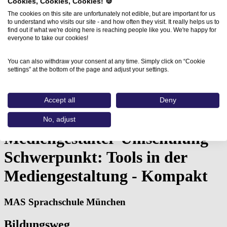
Cookies, Cookies, Cookies! 🍪
The cookies on this site are unfortunately not edible, but are important for us
to understand who visits our site - and how often they visit. It really helps us to
find out if what we're doing here is reaching people like you. We're happy for
everyone to take our cookies!
You can also withdraw your consent at any time. Simply click on “Cookie
settings” at the bottom of the page and adjust your settings.
Home
Aus- und Weiterbildungen
Vorbereitung auf eine Mediengestalter-Umschulung…
Accept all
Deny
Vorbereitung auf eine
No, adjust
Mediengestalter-Umschulung -
Schwerpunkt: Tools in der
Mediengestaltung - Kompakt
MAS Sprachschule München
Bildungsweg