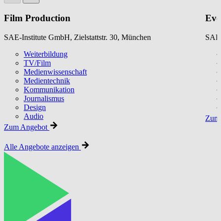
Film Production
Eve
SAE-Institute GmbH, Zielstattstr. 30, München
SAE-
Weiterbildung
TV/Film
Medienwissenschaft
Medientechnik
Kommunikation
Journalismus
Design
Audio
Zum 
Zum Angebot
Alle Angebote anzeigen