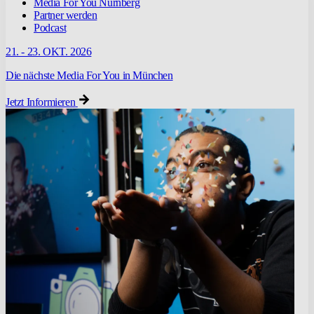
Media For You Nürnberg
Partner werden
Podcast
21. - 23. OKT. 2026
Die nächste Media For You in München
Jetzt Informieren