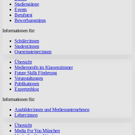
Studiengänge
Events
Berufstest
Bewerbungstipps
Informationen für:
Schüler:innen
Student:innen
Quereinsteiger:innen
Übersicht
Medienprofis im Klassenzimmer
Future Skills Förderung
Veranstaltungen
Publikationen
Expertenblog
Informationen für:
Ausbilder:innen und Medienunternehmen
Lehrer:innen
Übersicht
Media For You München