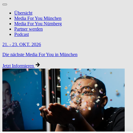
Übersicht
Media For You München
Media For You Nürnberg
Partner werden
Podcast
21. - 23. OKT. 2026
Die nächste Media For You in München
Jetzt Informieren