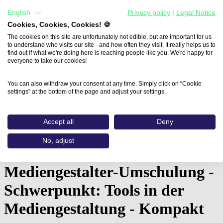
English
Privacy policy
|
Legal Notice
Cookies, Cookies, Cookies! 🍪
The cookies on this site are unfortunately not edible, but are important for us
to understand who visits our site - and how often they visit. It really helps us to
find out if what we're doing here is reaching people like you. We're happy for
everyone to take our cookies!
You can also withdraw your consent at any time. Simply click on “Cookie
settings” at the bottom of the page and adjust your settings.
Home
Aus- und Weiterbildungen
Accept all
Deny
Vorbereitung auf eine Mediengestalter-Umschulung…
No, adjust
Vorbereitung auf eine
Mediengestalter-Umschulung -
Schwerpunkt: Tools in der
Mediengestaltung - Kompakt