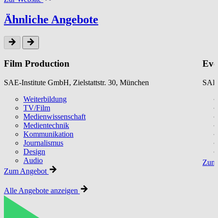
Ähnliche Angebote
Film Production
Eve
SAE-Institute GmbH, Zielstattstr. 30, München
SAE-
Weiterbildung
TV/Film
Medienwissenschaft
Medientechnik
Kommunikation
Journalismus
Design
Audio
Zum 
Zum Angebot
Alle Angebote anzeigen