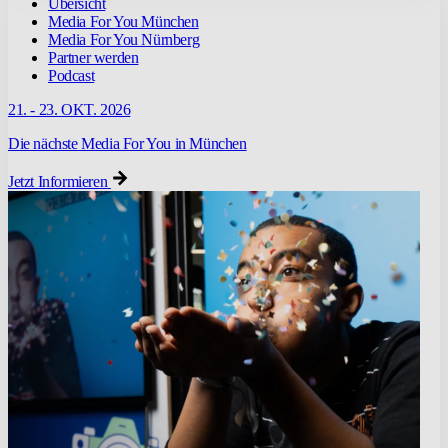
Übersicht
Media For You München
Media For You Nürnberg
Partner werden
Podcast
21. - 23. OKT. 2026
Die nächste Media For You in München
Jetzt Informieren