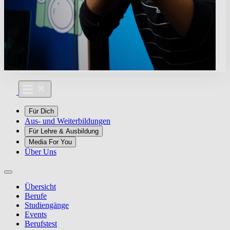
Für Dich
Aus- und Weiterbildungen
Für Lehre & Ausbildung
Media For You
Über Uns
Übersicht
Berufe
Studiengänge
Events
Berufstest