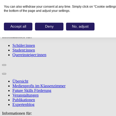
Übersicht
You can also withdraw your consent at any time. Simply click on “Cookie settings
Berufe
the bottom of the page and adjust your settings.
Studiengänge
Events
Berufstest
Accept all
Deny
No, adjust
Bewerbungstipps
Informationen für:
Schüler:innen
Student:innen
Quereinsteiger:innen
Übersicht
Medienprofis im Klassenzimmer
Future Skills Förderung
Veranstaltungen
Publikationen
Expertenblog
Informationen für: