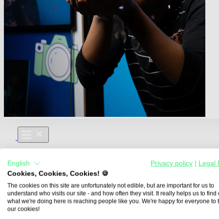
Für Dich
English
Privacy policy
|
Legal 
Aus- und Weiterbildungen
Cookies, Cookies, Cookies! 🍪
Für Lehre & Ausbildung
Media For You
The cookies on this site are unfortunately not edible, but are important for us to
understand who visits our site - and how often they visit. It really helps us to find o
Über Uns
what we're doing here is reaching people like you. We're happy for everyone to 
our cookies!