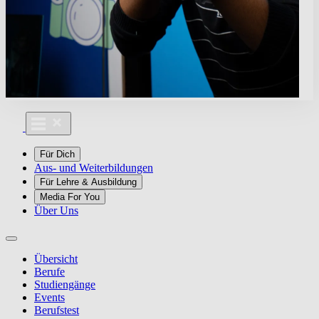
Für Dich
Aus- und Weiterbildungen
Für Lehre & Ausbildung
Media For You
Über Uns
Übersicht
Berufe
Studiengänge
Events
Berufstest