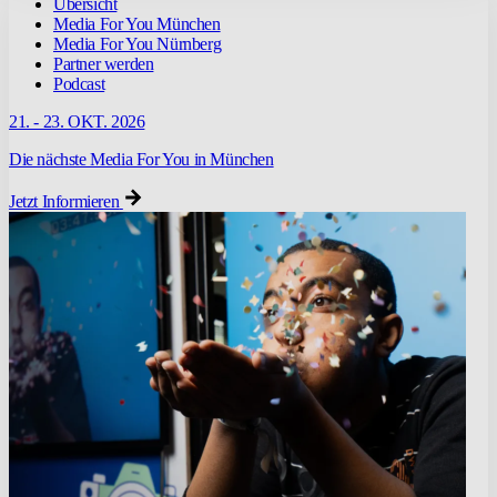
Übersicht
Media For You München
Media For You Nürnberg
Partner werden
Podcast
21. - 23. OKT. 2026
Die nächste Media For You in München
Jetzt Informieren