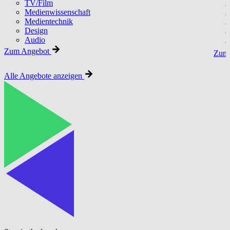
TV/Film
Medienwissenschaft
Medientechnik
Design
Audio
Zum Angebot
Zum 
Alle Angebote anzeigen