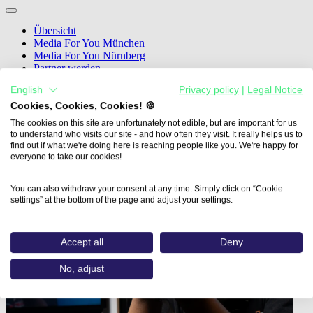
Übersicht
Media For You München
Media For You Nürnberg
Partner werden
Podcast
English
Privacy policy
|
Legal Notice
21. - 23. OKT. 2026
Cookies, Cookies, Cookies! 🍪
The cookies on this site are unfortunately not edible, but are important for us
Die nächste Media For You in München
to understand who visits our site - and how often they visit. It really helps us to
find out if what we're doing here is reaching people like you. We're happy for
Jetzt Informieren
everyone to take our cookies!
You can also withdraw your consent at any time. Simply click on “Cookie
settings” at the bottom of the page and adjust your settings.
Accept all
Deny
No, adjust