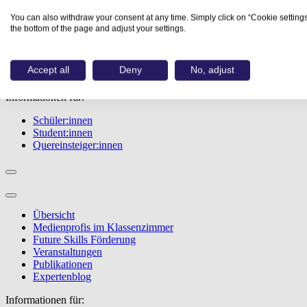
Übersicht
You can also withdraw your consent at any time. Simply click on “Cookie settings
Berufe
the bottom of the page and adjust your settings.
Studiengänge
Events
Berufstest
Accept all
Deny
No, adjust
Bewerbungstipps
Informationen für:
Schüler:innen
Student:innen
Quereinsteiger:innen
Übersicht
Medienprofis im Klassenzimmer
Future Skills Förderung
Veranstaltungen
Publikationen
Expertenblog
Informationen für: