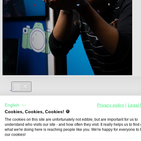
Für Dich
English
Privacy policy
|
Legal 
Aus- und Weiterbildungen
Cookies, Cookies, Cookies! 🍪
Für Lehre & Ausbildung
Media For You
The cookies on this site are unfortunately not edible, but are important for us to
understand who visits our site - and how often they visit. It really helps us to find o
Über Uns
what we're doing here is reaching people like you. We're happy for everyone to 
our cookies!