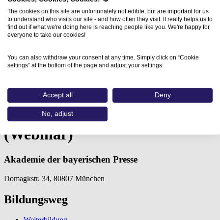
The cookies on this site are unfortunately not edible, but are important for us
to understand who visits our site - and how often they visit. It really helps us to
find out if what we're doing here is reaching people like you. We're happy for
everyone to take our cookies!
You can also withdraw your consent at any time. Simply click on “Cookie
settings” at the bottom of the page and adjust your settings.
Home
Aus- und Weiterbildungen
Texten für Social Media…
Accept all
Deny
Texten für Social Media
No, adjust
(Webinar)
Akademie der bayerischen Presse
Domagkstr. 34, 80807 München
Bildungsweg
Weiterbildung