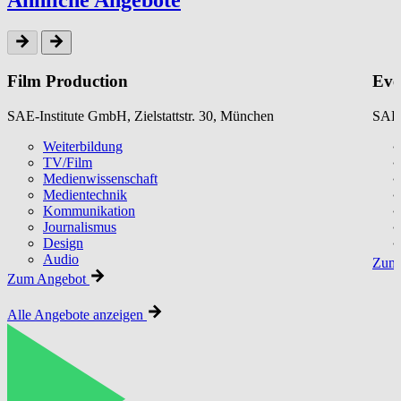
Ähnliche Angebote
Film Production
Eve
SAE-Institute GmbH, Zielstattstr. 30, München
SAE-
Weiterbildung
TV/Film
Medienwissenschaft
Medientechnik
Kommunikation
Journalismus
Design
Audio
Zum 
Zum Angebot
Alle Angebote anzeigen