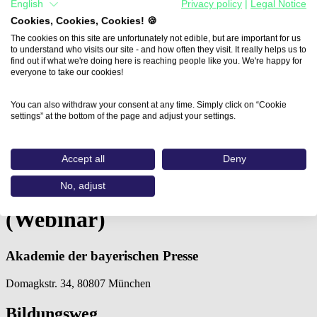
English
Privacy policy
|
Legal Notice
Cookies, Cookies, Cookies! 🍪
The cookies on this site are unfortunately not edible, but are important for us
to understand who visits our site - and how often they visit. It really helps us to
find out if what we're doing here is reaching people like you. We're happy for
everyone to take our cookies!
You can also withdraw your consent at any time. Simply click on “Cookie
Home
settings” at the bottom of the page and adjust your settings.
Aus- und Weiterbildungen
Storytelling mit KI –…
Accept all
Deny
Storytelling mit KI – Planung,
No, adjust
Ideenfindung, Storylines
(Webinar)
Akademie der bayerischen Presse
Domagkstr. 34, 80807 München
Bildungsweg