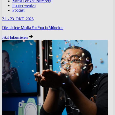
Media For You Nürnberg
Partner werden
Podcast
21. - 23. OKT. 2026
Die nächste Media For You in München
Jetzt Informieren