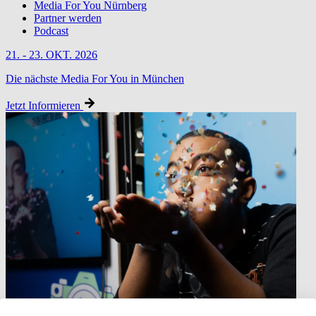
Media For You Nürnberg
Partner werden
Podcast
21. - 23. OKT. 2026
Die nächste Media For You in München
Jetzt Informieren