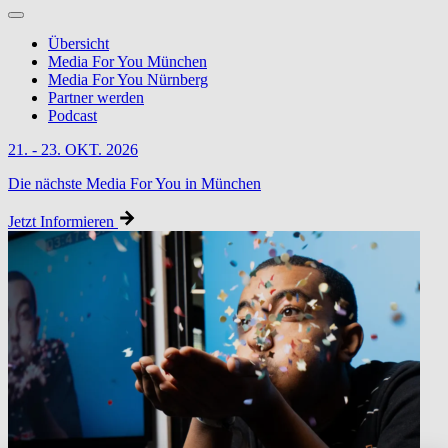
Übersicht
Media For You München
Media For You Nürnberg
Partner werden
Podcast
21. - 23. OKT. 2026
Die nächste Media For You in München
Jetzt Informieren