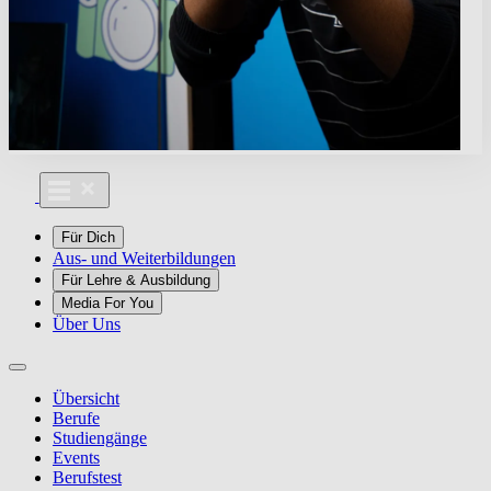
Für Dich
Aus- und Weiterbildungen
Für Lehre & Ausbildung
Media For You
Über Uns
Übersicht
Berufe
Studiengänge
Events
Berufstest