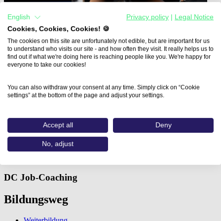
English
Privacy policy
|
Legal Notice
Cookies, Cookies, Cookies! 🍪
The cookies on this site are unfortunately not edible, but are important for us
to understand who visits our site - and how often they visit. It really helps us to
find out if what we're doing here is reaching people like you. We're happy for
everyone to take our cookies!
You can also withdraw your consent at any time. Simply click on “Cookie
settings” at the bottom of the page and adjust your settings.
Home
Aus- und Weiterbildungen
Accept all
Deny
Social Media Content Creator…
No, adjust
Social Media Content Creator
DC Job-Coaching
Bildungsweg
Weiterbildung