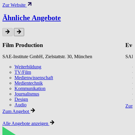
Zur Website
Ähnliche Angebote
Film Production
Eve
SAE-Institute GmbH, Zielstattstr. 30, München
SAE-
Weiterbildung
TV/Film
Medienwissenschaft
Medientechnik
Kommunikation
Journalismus
Design
Audio
Zum 
Zum Angebot
Alle Angebote anzeigen