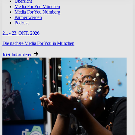
Übersicht
Media For You München
Media For You Nürnberg
Partner werden
Podcast
21. - 23. OKT. 2026
Die nächste Media For You in München
Jetzt Informieren