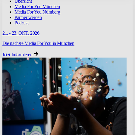
Übersicht
Media For You München
Media For You Nürnberg
Partner werden
Podcast
21. - 23. OKT. 2026
Die nächste Media For You in München
Jetzt Informieren