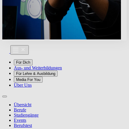
Für Dich
Aus- und Weiterbildungen
Für Lehre & Ausbildung
Media For You
Über Uns
Übersicht
Berufe
Studiengänge
Events
Berufstest