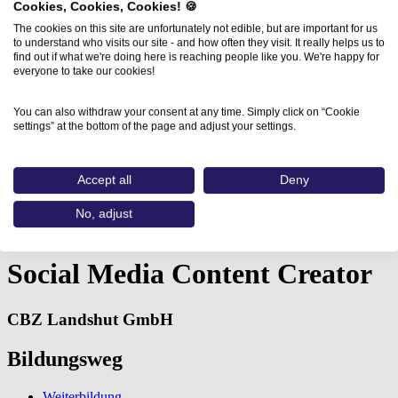
Cookies, Cookies, Cookies! 🍪
The cookies on this site are unfortunately not edible, but are important for us
to understand who visits our site - and how often they visit. It really helps us to
find out if what we're doing here is reaching people like you. We're happy for
everyone to take our cookies!
You can also withdraw your consent at any time. Simply click on “Cookie
settings” at the bottom of the page and adjust your settings.
Accept all
Deny
Home
No, adjust
Aus- und Weiterbildungen
Social Media Content Creator…
Social Media Content Creator
CBZ Landshut GmbH
Bildungsweg
Weiterbildung