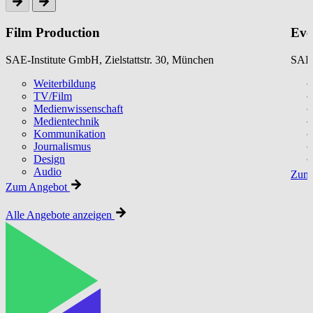
Film Production
Eve
SAE-Institute GmbH, Zielstattstr. 30, München
SAE-
Weiterbildung
TV/Film
Medienwissenschaft
Medientechnik
Kommunikation
Journalismus
Design
Audio
Zum 
Zum Angebot
Alle Angebote anzeigen