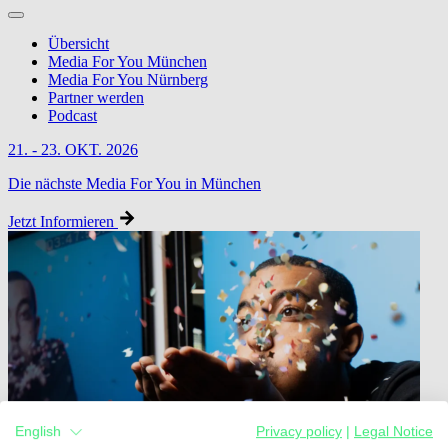
Übersicht
Media For You München
Media For You Nürnberg
Partner werden
Podcast
21. - 23. OKT. 2026
Die nächste Media For You in München
Jetzt Informieren
English
Privacy policy
|
Legal Notice