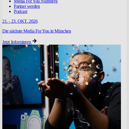
Media For You Nürnberg
Partner werden
Podcast
21. - 23. OKT. 2026
Die nächste Media For You in München
Jetzt Informieren