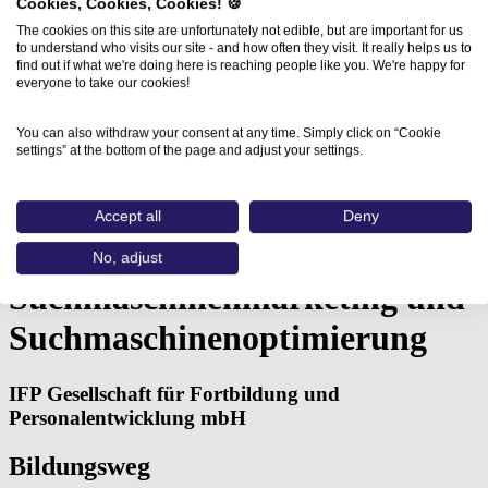
Cookies, Cookies, Cookies! 🍪
The cookies on this site are unfortunately not edible, but are important for us
to understand who visits our site - and how often they visit. It really helps us to
find out if what we're doing here is reaching people like you. We're happy for
everyone to take our cookies!
You can also withdraw your consent at any time. Simply click on “Cookie
settings” at the bottom of the page and adjust your settings.
Home
Aus- und Weiterbildungen
SEM und SEO -…
Accept all
Deny
SEM und SEO -
No, adjust
Suchmaschinenmarketing und
Suchmaschinenoptimierung
IFP Gesellschaft für Fortbildung und
Personalentwicklung mbH
Bildungsweg