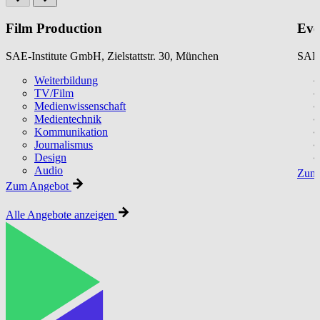
Film Production
Eve
SAE-Institute GmbH, Zielstattstr. 30, München
SAE-
Weiterbildung
TV/Film
Medienwissenschaft
Medientechnik
Kommunikation
Journalismus
Design
Audio
Zum 
Zum Angebot
Alle Angebote anzeigen