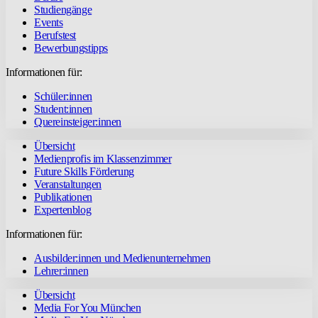
Studiengänge
Events
Berufstest
Bewerbungstipps
Informationen für:
Schüler:innen
Student:innen
Quereinsteiger:innen
Übersicht
Medienprofis im Klassenzimmer
Future Skills Förderung
Veranstaltungen
Publikationen
Expertenblog
Informationen für:
Ausbilder:innen und Medienunternehmen
Lehrer:innen
Übersicht
Media For You München