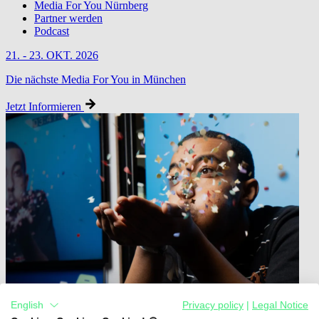
Media For You Nürnberg
Partner werden
Podcast
21. - 23. OKT. 2026
Die nächste Media For You in München
Jetzt Informieren
English
Privacy policy
|
Legal Notice