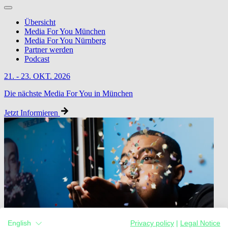
Übersicht
Media For You München
Media For You Nürnberg
Partner werden
Podcast
21. - 23. OKT. 2026
Die nächste Media For You in München
Jetzt Informieren
English
Privacy policy
|
Legal Notice