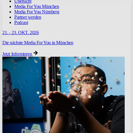
Übersicht
Media For You München
Media For You Nürnberg
Partner werden
Podcast
21. - 23. OKT. 2026
Die nächste Media For You in München
Jetzt Informieren