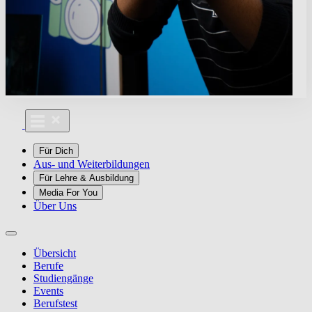
Für Dich
Aus- und Weiterbildungen
Für Lehre & Ausbildung
Media For You
Über Uns
Übersicht
Berufe
Studiengänge
Events
Berufstest