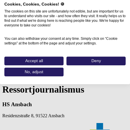
Cookies, Cookies, Cookies! 🍪
The cookies on this site are unfortunately not edible, but are important for us
to understand who visits our site - and how often they visit. It really helps us to
find out if what we're doing here is reaching people like you. We're happy for
everyone to take our cookies!
You can also withdraw your consent at any time. Simply click on “Cookie
settings” at the bottom of the page and adjust your settings.
Accept all
Deny
Home
Aus- und Weiterbildungen
No, adjust
Ressortjournalismus (HS Ansbach): Studium…
Ressortjournalismus
HS Ansbach
Residenzstraße 8, 91522 Ansbach