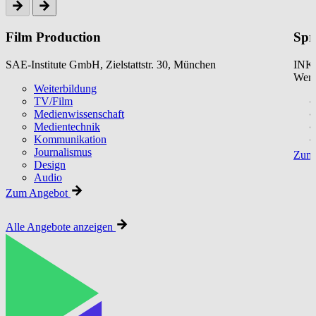
Film Production
Spr
SAE-Institute GmbH, Zielstattstr. 30, München
INKU
Werk
Weiterbildung
TV/Film
Medienwissenschaft
Medientechnik
Kommunikation
Journalismus
Zum 
Design
Audio
Zum Angebot
Alle Angebote anzeigen