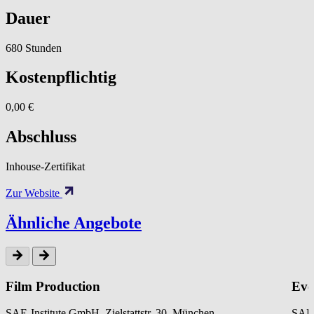
Dauer
680 Stunden
Kostenpflichtig
0,00 €
Abschluss
Inhouse-Zertifikat
Zur Website
Ähnliche Angebote
Film Production
Eve
SAE-Institute GmbH, Zielstattstr. 30, München
SAE-