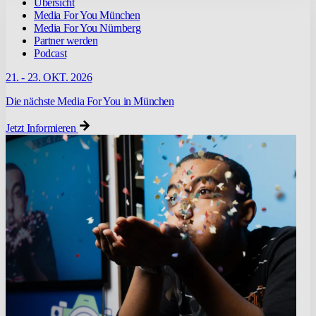
Übersicht
Media For You München
Media For You Nürnberg
Partner werden
Podcast
21. - 23. OKT. 2026
Die nächste Media For You in München
Jetzt Informieren