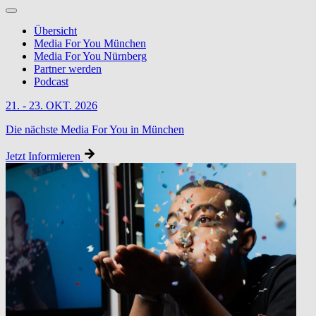
Übersicht
Media For You München
Media For You Nürnberg
Partner werden
Podcast
21. - 23. OKT. 2026
Die nächste Media For You in München
Jetzt Informieren