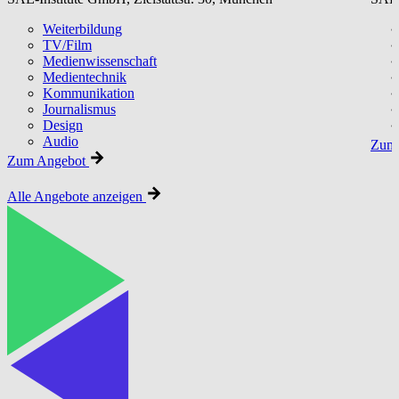
Weiterbildung
TV/Film
Medienwissenschaft
Medientechnik
Kommunikation
Journalismus
Design
Audio
Zum 
Zum Angebot
Alle Angebote anzeigen