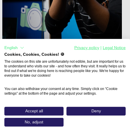
English
Privacy policy
|
Legal Notice
Cookies, Cookies, Cookies! 🍪
The cookies on this site are unfortunately not edible, but are important for us
Home
to understand who visits our site - and how often they visit. It really helps us to
Aus- und Weiterbildungen
find out if what we're doing here is reaching people like you. We're happy for
Refresh & Restart: Adobe…
everyone to take our cookies!
Refresh & Restart: Adobe
You can also withdraw your consent at any time. Simply click on “Cookie
settings” at the bottom of the page and adjust your settings.
Creative Suite - Wiedereinstieg
und KI für vielseitige
Accept all
Deny
Anwendungen
No, adjust