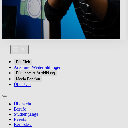
Für Dich
Aus- und Weiterbildungen
Für Lehre & Ausbildung
Media For You
Über Uns
Übersicht
Berufe
Studiengänge
Events
Berufstest