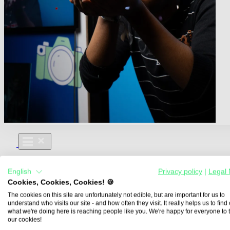
Für Dich
English
Privacy policy
|
Legal 
Aus- und Weiterbildungen
Cookies, Cookies, Cookies! 🍪
Für Lehre & Ausbildung
Media For You
The cookies on this site are unfortunately not edible, but are important for us to
understand who visits our site - and how often they visit. It really helps us to find o
Über Uns
what we're doing here is reaching people like you. We're happy for everyone to 
our cookies!