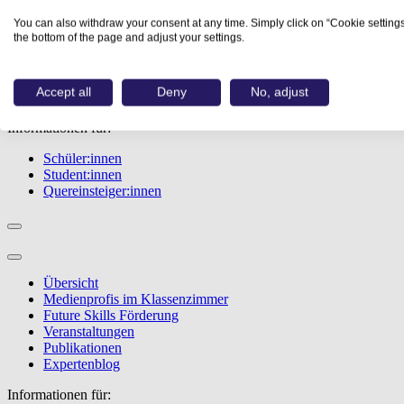
Übersicht
You can also withdraw your consent at any time. Simply click on “Cookie settings
Berufe
the bottom of the page and adjust your settings.
Studiengänge
Events
Berufstest
Accept all
Deny
No, adjust
Bewerbungstipps
Informationen für:
Schüler:innen
Student:innen
Quereinsteiger:innen
Übersicht
Medienprofis im Klassenzimmer
Future Skills Förderung
Veranstaltungen
Publikationen
Expertenblog
Informationen für: