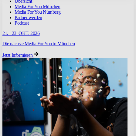
Übersicht
Media For You München
Media For You Nürnberg
Partner werden
Podcast
21. - 23. OKT. 2026
Die nächste Media For You in München
Jetzt Informieren