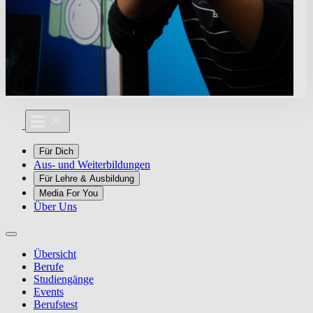
Für Dich
Aus- und Weiterbildungen
Für Lehre & Ausbildung
Media For You
Über Uns
Übersicht
Berufe
Studiengänge
Events
Berufstest