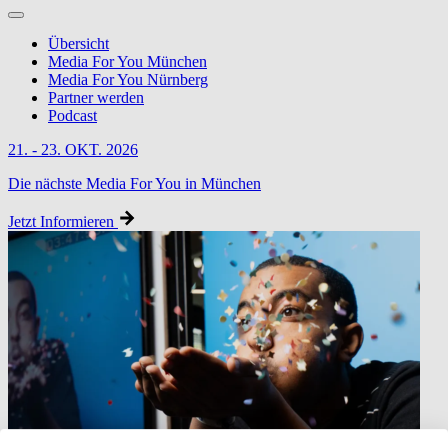
Übersicht
Media For You München
Media For You Nürnberg
Partner werden
Podcast
21. - 23. OKT. 2026
Die nächste Media For You in München
Jetzt Informieren