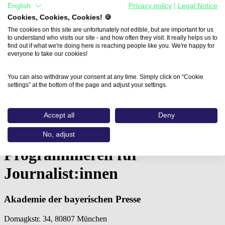
English
Privacy policy
|
Legal Notice
Cookies, Cookies, Cookies! 🍪
The cookies on this site are unfortunately not edible, but are important for us
to understand who visits our site - and how often they visit. It really helps us to
find out if what we're doing here is reaching people like you. We're happy for
everyone to take our cookies!
You can also withdraw your consent at any time. Simply click on “Cookie
settings” at the bottom of the page and adjust your settings.
Home
Accept all
Deny
Aus- und Weiterbildungen
Programmieren für Journalist:innen (Akademie…
No, adjust
Programmieren für
Journalist:innen
Akademie der bayerischen Presse
Domagkstr. 34, 80807 München