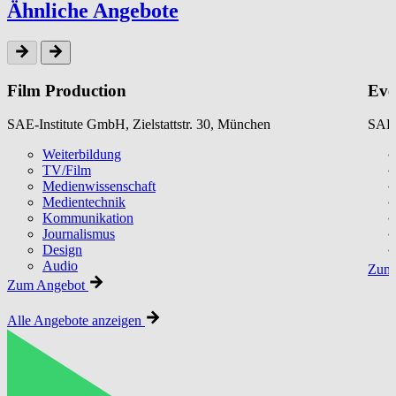
Ähnliche Angebote
Film Production
Eve
SAE-Institute GmbH, Zielstattstr. 30, München
SAE-
Weiterbildung
TV/Film
Medienwissenschaft
Medientechnik
Kommunikation
Journalismus
Design
Audio
Zum 
Zum Angebot
Alle Angebote anzeigen