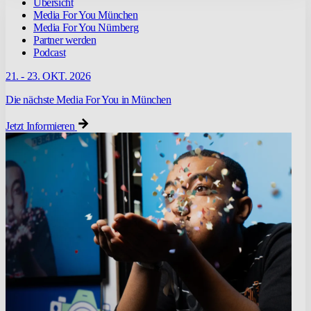
Übersicht
Media For You München
Media For You Nürnberg
Partner werden
Podcast
21. - 23. OKT. 2026
Die nächste Media For You in München
Jetzt Informieren