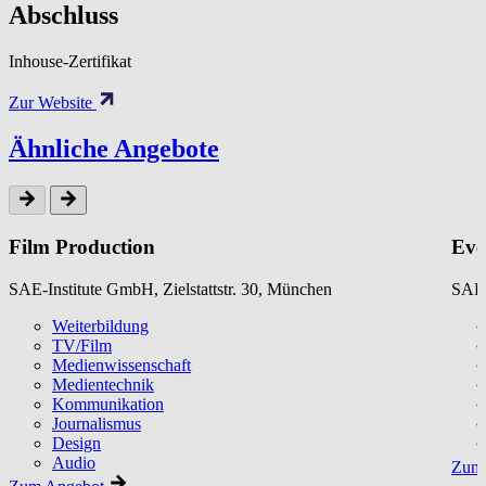
Abschluss
Inhouse-Zertifikat
Zur Website
Ähnliche Angebote
Film Production
Eve
SAE-Institute GmbH, Zielstattstr. 30, München
SAE-
Weiterbildung
TV/Film
Medienwissenschaft
Medientechnik
Kommunikation
Journalismus
Design
Audio
Zum 