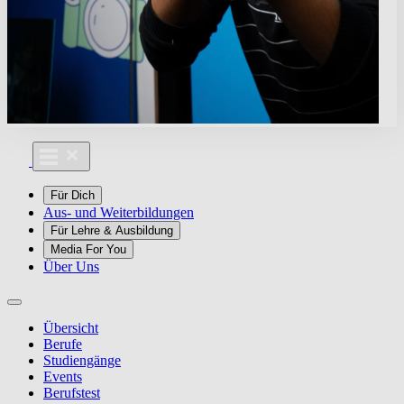
Für Dich
Aus- und Weiterbildungen
Für Lehre & Ausbildung
Media For You
Über Uns
Übersicht
Berufe
Studiengänge
Events
Berufstest