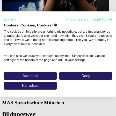
English
Privacy policy
|
Legal Notice
Cookies, Cookies, Cookies! 🍪
The cookies on this site are unfortunately not edible, but are important for us
to understand who visits our site - and how often they visit. It really helps us to
find out if what we're doing here is reaching people like you. We're happy for
everyone to take our cookies!
You can also withdraw your consent at any time. Simply click on “Cookie
Home
settings” at the bottom of the page and adjust your settings.
Aus- und Weiterbildungen
Professionelles CMS-Customizing mit WordPress…
Accept all
Deny
Professionelles CMS-
No, adjust
Customizing mit WordPress
MAS Sprachschule München
Bildungsweg