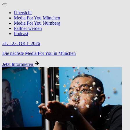
Übersicht
Media For You München
Media For You Nürnberg
Partner werden
Podcast
21. - 23. OKT. 2026
Die nächste Media For You in München
Jetzt Informieren