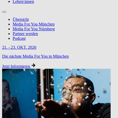
Lehrer:innen
Übersicht
Media For You München
Media For You Nürnberg
Partner werden
Podcast
21. - 23. OKT. 2026
Die nächste Media For You in München
Jetzt Informieren