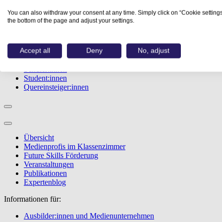
Studiengänge
You can also withdraw your consent at any time. Simply click on “Cookie settings
Events
the bottom of the page and adjust your settings.
Berufstest
Bewerbungstipps
Accept all
Deny
No, adjust
Informationen für:
Schüler:innen
Student:innen
Quereinsteiger:innen
Übersicht
Medienprofis im Klassenzimmer
Future Skills Förderung
Veranstaltungen
Publikationen
Expertenblog
Informationen für:
Ausbilder:innen und Medienunternehmen