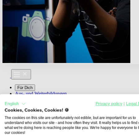
Für Dich
Aus- und Weiterbildungen
Für Lehre & Ausbildung
English
Privacy policy
|
Legal 
Media For You
Cookies, Cookies, Cookies! 🍪
Über Uns
The cookies on this site are unfortunately not edible, but are important for us to
understand who visits our site - and how often they visit. It really helps us to find o
what we're doing here is reaching people like you. We're happy for everyone to 
our cookies!
Übersicht
Berufe