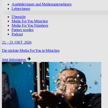
Ausbilder:innen und Medienunternehmen
Lehrer:innen
Übersicht
Media For You München
Media For You Nürnberg
Partner werden
Podcast
21. - 23. OKT. 2026
Die nächste Media For You in München
Jetzt Informieren