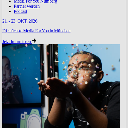
Media For You Nürnberg
Partner werden
Podcast
21. - 23. OKT. 2026
Die nächste Media For You in München
Jetzt Informieren