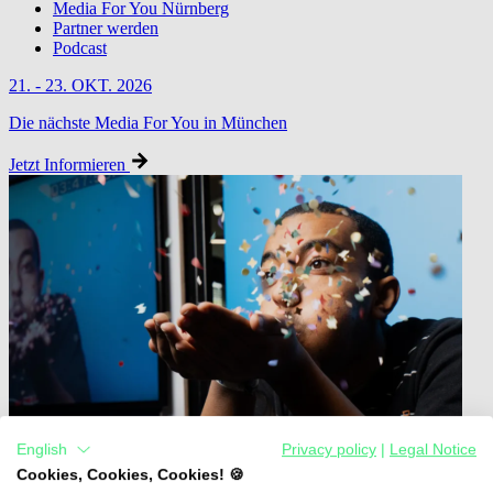
Media For You Nürnberg
Partner werden
Podcast
21. - 23. OKT. 2026
Die nächste Media For You in München
Jetzt Informieren
English
Privacy policy
|
Legal Notice
Cookies, Cookies, Cookies! 🍪