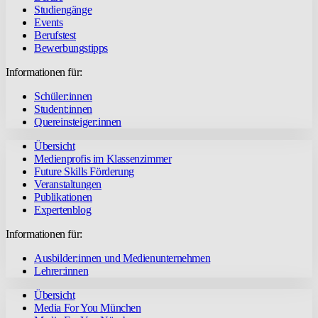
Studiengänge
Events
Berufstest
Bewerbungstipps
Informationen für:
Schüler:innen
Student:innen
Quereinsteiger:innen
Übersicht
Medienprofis im Klassenzimmer
Future Skills Förderung
Veranstaltungen
Publikationen
Expertenblog
Informationen für:
Ausbilder:innen und Medienunternehmen
Lehrer:innen
Übersicht
Media For You München