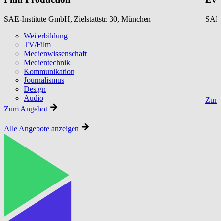
SAE-Institute GmbH, Zielstattstr. 30, München
SAE-
Weiterbildung
TV/Film
Medienwissenschaft
Medientechnik
Kommunikation
Journalismus
Design
Audio
Zum 
Zum Angebot
Alle Angebote anzeigen