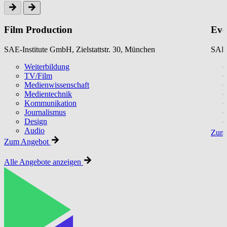
Film Production
Eve
SAE-Institute GmbH, Zielstattstr. 30, München
SAE-
Weiterbildung
TV/Film
Medienwissenschaft
Medientechnik
Kommunikation
Journalismus
Design
Audio
Zum 
Zum Angebot
Alle Angebote anzeigen