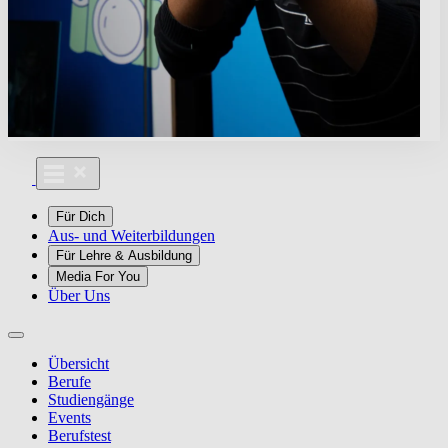
Für Dich
Aus- und Weiterbildungen
Für Lehre & Ausbildung
Media For You
Über Uns
Übersicht
Berufe
Studiengänge
Events
Berufstest