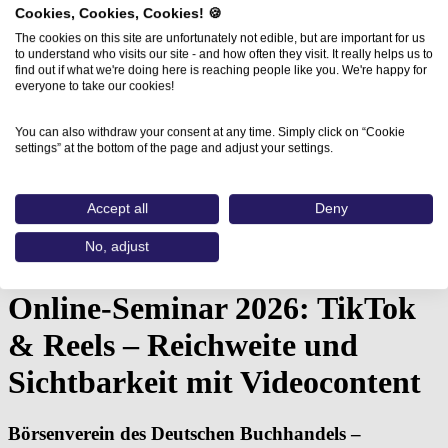
Cookies, Cookies, Cookies! 🍪
The cookies on this site are unfortunately not edible, but are important for us
to understand who visits our site - and how often they visit. It really helps us to
find out if what we're doing here is reaching people like you. We're happy for
everyone to take our cookies!
You can also withdraw your consent at any time. Simply click on “Cookie
settings” at the bottom of the page and adjust your settings.
Accept all
Deny
Home
Aus- und Weiterbildungen
No, adjust
Online-Seminar 2026: TikTok &…
Online-Seminar 2026: TikTok
& Reels – Reichweite und
Sichtbarkeit mit Videocontent
Börsenverein des Deutschen Buchhandels –