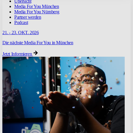
Übersicht
Media For You München
Media For You Nürnberg
Partner werden
Podcast
21. - 23. OKT. 2026
Die nächste Media For You in München
Jetzt Informieren