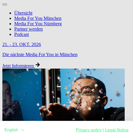
Übersicht
Media For You München
Media For You Nürnberg
Partner werden
Podcast
21. - 23. OKT. 2026
Die nächste Media For You in München
Jetzt Informieren
English
Privacy policy
|
Legal Notice