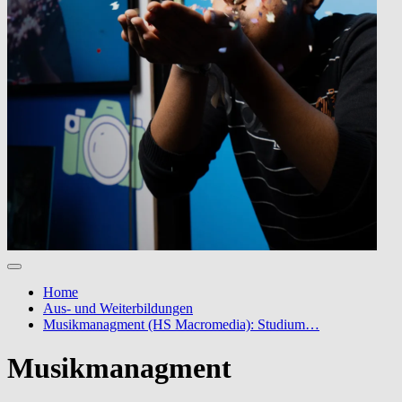
Home
Aus- und Weiterbildungen
Musikmanagment (HS Macromedia): Studium…
Musikmanagment