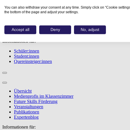
Übersicht
You can also withdraw your consent at any time. Simply click on “Cookie settings
Berufe
the bottom of the page and adjust your settings.
Studiengänge
Events
Berufstest
Accept all
Deny
No, adjust
Bewerbungstipps
Informationen für:
Schüler:innen
Student:innen
Quereinsteiger:innen
Übersicht
Medienprofis im Klassenzimmer
Future Skills Förderung
Veranstaltungen
Publikationen
Expertenblog
Informationen für: