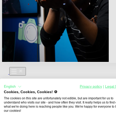
Für Dich
English
Privacy policy
|
Legal 
Aus- und Weiterbildungen
Cookies, Cookies, Cookies! 🍪
Für Lehre & Ausbildung
Media For You
The cookies on this site are unfortunately not edible, but are important for us to
understand who visits our site - and how often they visit. It really helps us to find o
Über Uns
what we're doing here is reaching people like you. We're happy for everyone to 
our cookies!