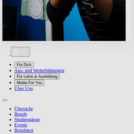
Für Dich
Aus- und Weiterbildungen
Für Lehre & Ausbildung
Media For You
Über Uns
Übersicht
Berufe
Studiengänge
Events
Berufstest