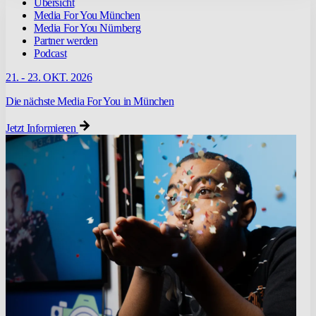
Übersicht
Media For You München
Media For You Nürnberg
Partner werden
Podcast
21. - 23. OKT. 2026
Die nächste Media For You in München
Jetzt Informieren