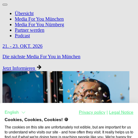
Übersicht
Media For You München
Media For You Nürnberg
Partner werden
Podcast
21. - 23. OKT. 2026
Die nächste Media For You in München
Jetzt Informieren
English
Privacy policy
|
Legal Notice
Cookies, Cookies, Cookies! 🍪
The cookies on this site are unfortunately not edible, but are important for us
to understand who visits our site - and how often they visit. It really helps us to
find out if what we're doing here is reaching people like you. We're happy for