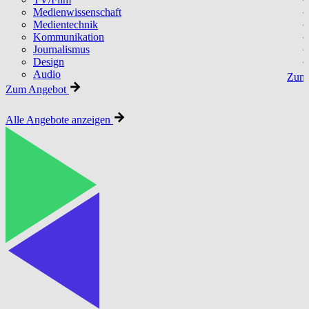
Medienwissenschaft
Medientechnik
Kommunikation
Journalismus
Design
Audio
Zum 
Zum Angebot
Alle Angebote anzeigen