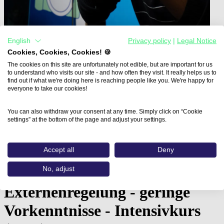
English
Privacy policy
|
Legal Notice
Cookies, Cookies, Cookies! 🍪
The cookies on this site are unfortunately not edible, but are important for us
to understand who visits our site - and how often they visit. It really helps us to
Home
find out if what we're doing here is reaching people like you. We're happy for
Aus- und Weiterbildungen
everyone to take our cookies!
Mediengestalter:in - Digital und…
You can also withdraw your consent at any time. Simply click on “Cookie
Mediengestalter:in - Digital
settings” at the bottom of the page and adjust your settings.
und Print - Gestaltung und
Accept all
Deny
Technik - Vorbereitung auf
Externenprüfung /
No, adjust
Externenregelung - geringe
Vorkenntnisse - Intensivkurs