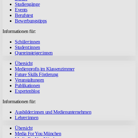
Studiengänge
Events
Berufstest
Bewerbungstipps
Informationen für:
Schüler:innen
Student:innen
Quereinsteiger:innen
Übersicht
Medienprofis im Klassenzimmer
Future Skills Förderung
Veranstaltungen
Publikationen
Expertenblog
Informationen für:
Ausbilder:innen und Medienunternehmen
Lehrer:innen
Übersicht
Media For You München