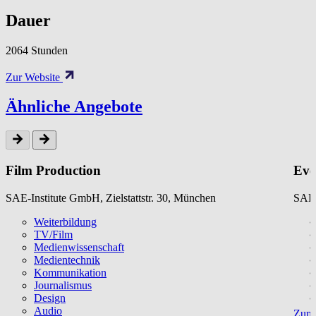
Dauer
2064 Stunden
Zur Website
Ähnliche Angebote
Film Production
Eve
SAE-Institute GmbH, Zielstattstr. 30, München
SAE-
Weiterbildung
TV/Film
Medienwissenschaft
Medientechnik
Kommunikation
Journalismus
Design
Audio
Zum 