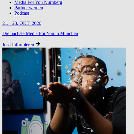
Media For You Nürnberg
Partner werden
Podcast
21. - 23. OKT. 2026
Die nächste Media For You in München
Jetzt Informieren