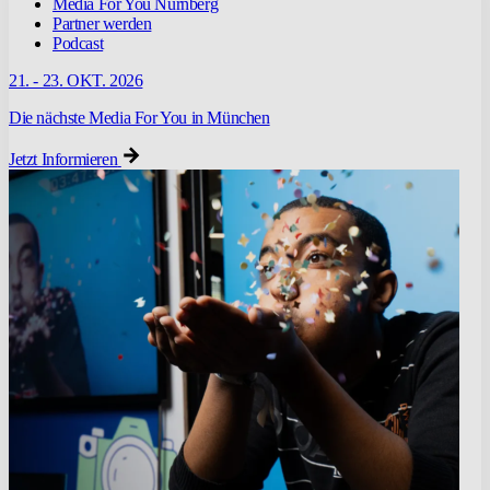
Media For You Nürnberg
Partner werden
Podcast
21. - 23. OKT. 2026
Die nächste Media For You in München
Jetzt Informieren