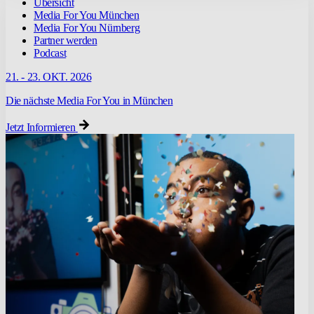
Übersicht
Media For You München
Media For You Nürnberg
Partner werden
Podcast
21. - 23. OKT. 2026
Die nächste Media For You in München
Jetzt Informieren