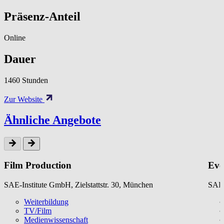
Präsenz-Anteil
Online
Dauer
1460 Stunden
Zur Website
Ähnliche Angebote
Film Production
Eve
SAE-Institute GmbH, Zielstattstr. 30, München
SAE-
Weiterbildung
TV/Film
Medienwissenschaft