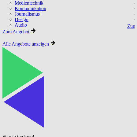
Medientechnik
Kommunikation
Journalismus
Design
Audio
Zum 
Zum Angebot
Alle Angebote anzeigen
Stay in the loop!