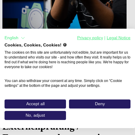
English
Privacy policy
|
Legal Notice
Cookies, Cookies, Cookies! 🍪
The cookies on this site are unfortunately not edible, but are important for us
to understand who visits our site - and how often they visit. It really helps us to
find out if what we're doing here is reaching people like you. We're happy for
everyone to take our cookies!
Home
Aus- und Weiterbildungen
Mediengestalter:in - Digital und…
You can also withdraw your consent at any time. Simply click on “Cookie
settings” at the bottom of the page and adjust your settings.
Mediengestalter:in - Digital
und Print - FR Digitalmedien -
Accept all
Deny
Vorbereitung auf
No, adjust
Externenprüfung /