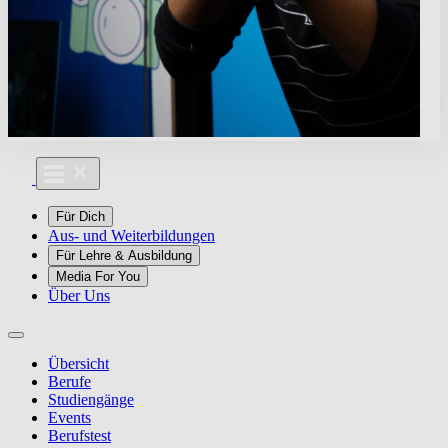
Für Dich
Aus- und Weiterbildungen
Für Lehre & Ausbildung
Media For You
Über Uns
Übersicht
Berufe
Studiengänge
Events
Berufstest