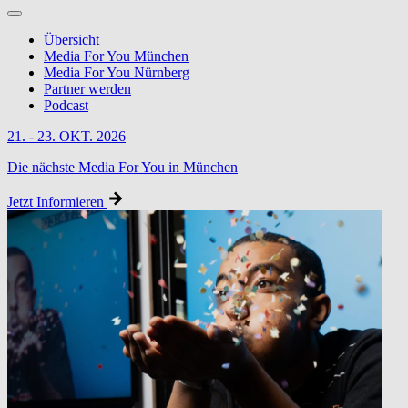
Übersicht
Media For You München
Media For You Nürnberg
Partner werden
Podcast
21. - 23. OKT. 2026
Die nächste Media For You in München
Jetzt Informieren