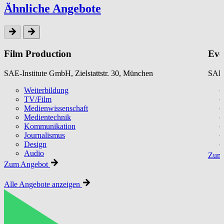
Ähnliche Angebote
Film Production
Eve
SAE-Institute GmbH, Zielstattstr. 30, München
SAE-
Weiterbildung
TV/Film
Medienwissenschaft
Medientechnik
Kommunikation
Journalismus
Design
Audio
Zum 
Zum Angebot
Alle Angebote anzeigen