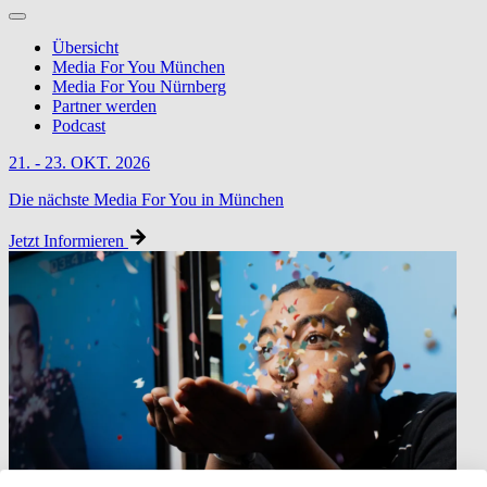
Übersicht
Media For You München
Media For You Nürnberg
Partner werden
Podcast
21. - 23. OKT. 2026
Die nächste Media For You in München
Jetzt Informieren