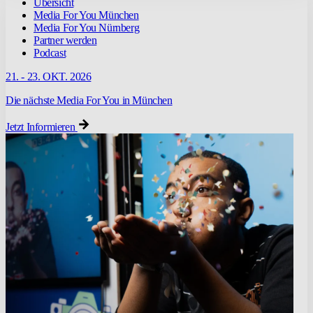
Übersicht
Media For You München
Media For You Nürnberg
Partner werden
Podcast
21. - 23. OKT. 2026
Die nächste Media For You in München
Jetzt Informieren