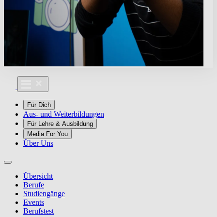
Für Dich
Aus- und Weiterbildungen
Für Lehre & Ausbildung
Media For You
Über Uns
Übersicht
Berufe
Studiengänge
Events
Berufstest