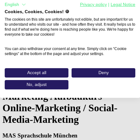
English
Privacy policy
|
Legal Notice
Cookies, Cookies, Cookies! 🍪
The cookies on this site are unfortunately not edible, but are important for us
to understand who visits our site - and how often they visit. It really helps us to
find out if what we're doing here is reaching people like you. We're happy for
everyone to take our cookies!
You can also withdraw your consent at any time. Simply click on “Cookie
settings” at the bottom of the page and adjust your settings.
Home
Accept all
Deny
Aus- und Weiterbildungen
Marketing Aufbaukurs - Online-Marketing…
No, adjust
Marketing Aufbaukurs -
Online-Marketing / Social-
Media-Marketing
MAS Sprachschule München