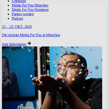
Übersicht
Media For You München
Media For You Nürnberg
Partner werden
Podcast
21. - 23. OKT. 2026
Die nächste Media For You in München
Jetzt Informieren