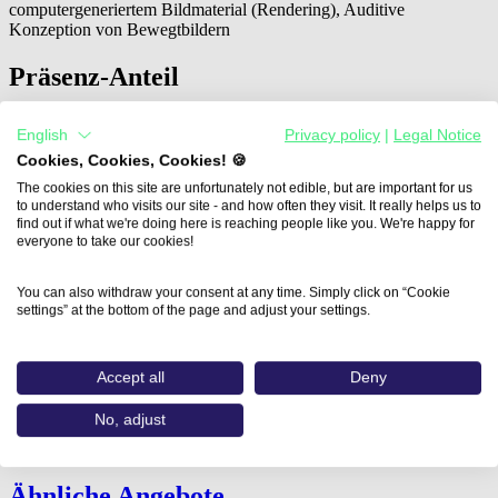
computergeneriertem Bildmaterial (Rendering), Auditive
Konzeption von Bewegtbildern
Präsenz-Anteil
Präsenz
English
Privacy policy
|
Legal Notice
Cookies, Cookies, Cookies! 🍪
Dauer
The cookies on this site are unfortunately not edible, but are important for us
to understand who visits our site - and how often they visit. It really helps us to
8
find out if what we're doing here is reaching people like you. We're happy for
everyone to take our cookies!
Kostenpflichtig
You can also withdraw your consent at any time. Simply click on “Cookie
settings” at the bottom of the page and adjust your settings.
keine
Abschluss
Accept all
Deny
Diplom
No, adjust
Zur Website
Ähnliche Angebote