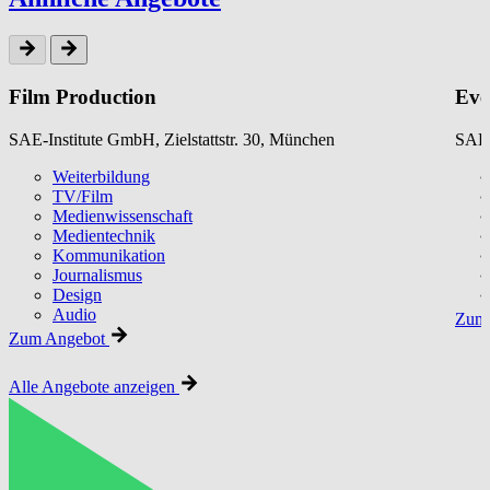
Film Production
Eve
SAE-Institute GmbH, Zielstattstr. 30, München
SAE-
Weiterbildung
TV/Film
Medienwissenschaft
Medientechnik
Kommunikation
Journalismus
Design
Audio
Zum 
Zum Angebot
Alle Angebote anzeigen