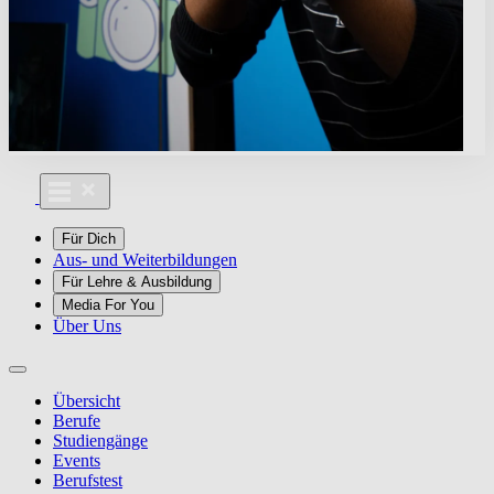
Für Dich
Aus- und Weiterbildungen
Für Lehre & Ausbildung
Media For You
Über Uns
Übersicht
Berufe
Studiengänge
Events
Berufstest