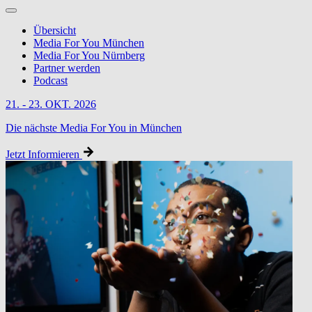
Übersicht
Media For You München
Media For You Nürnberg
Partner werden
Podcast
21. - 23. OKT. 2026
Die nächste Media For You in München
Jetzt Informieren