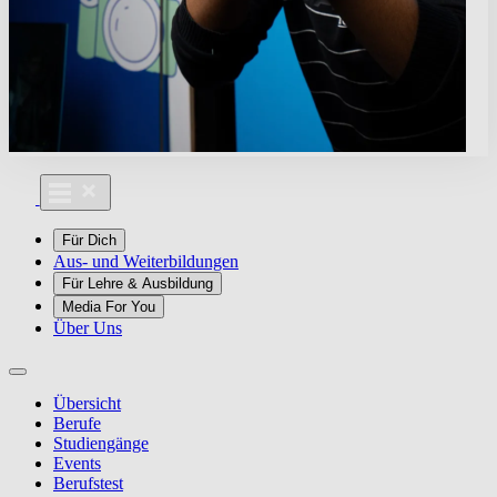
Für Dich
Aus- und Weiterbildungen
Für Lehre & Ausbildung
Media For You
Über Uns
Übersicht
Berufe
Studiengänge
Events
Berufstest