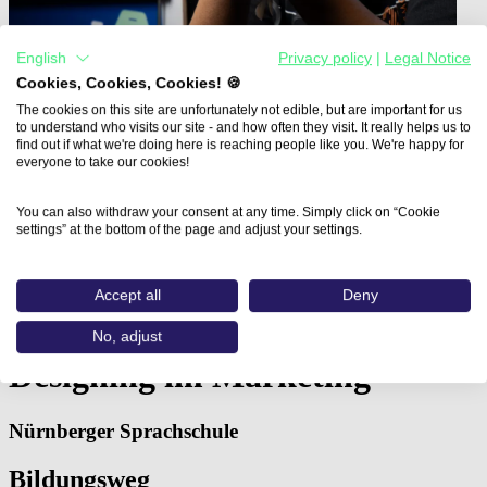
English
Privacy policy
|
Legal Notice
Cookies, Cookies, Cookies! 🍪
The cookies on this site are unfortunately not edible, but are important for us
to understand who visits our site - and how often they visit. It really helps us to
find out if what we're doing here is reaching people like you. We're happy for
everyone to take our cookies!
You can also withdraw your consent at any time. Simply click on “Cookie
settings” at the bottom of the page and adjust your settings.
Home
Aus- und Weiterbildungen
KI-Masterclass Prompt-Designing im Marketing…
Accept all
Deny
KI-Masterclass Prompt-
No, adjust
Designing im Marketing
Nürnberger Sprachschule
Bildungsweg