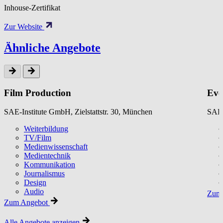
Inhouse-Zertifikat
Zur Website
Ähnliche Angebote
Film Production
Eve
SAE-Institute GmbH, Zielstattstr. 30, München
SAE-
Weiterbildung
TV/Film
Medienwissenschaft
Medientechnik
Kommunikation
Journalismus
Design
Audio
Zum 
Zum Angebot
Alle Angebote anzeigen