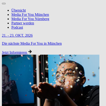
Übersicht
Media For You München
Media For You Nürnberg
Partner werden
Podcast
21. - 23. OKT. 2026
Die nächste Media For You in München
Jetzt Informieren