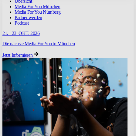
Übersicht
Media For You München
Media For You Nürnberg
Partner werden
Podcast
21. - 23. OKT. 2026
Die nächste Media For You in München
Jetzt Informieren