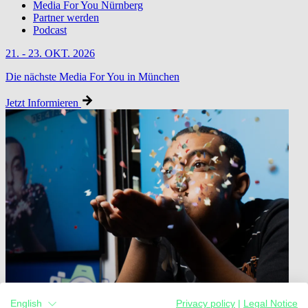
Media For You Nürnberg
Partner werden
Podcast
21. - 23. OKT. 2026
Die nächste Media For You in München
Jetzt Informieren
English
Privacy policy
|
Legal Notice