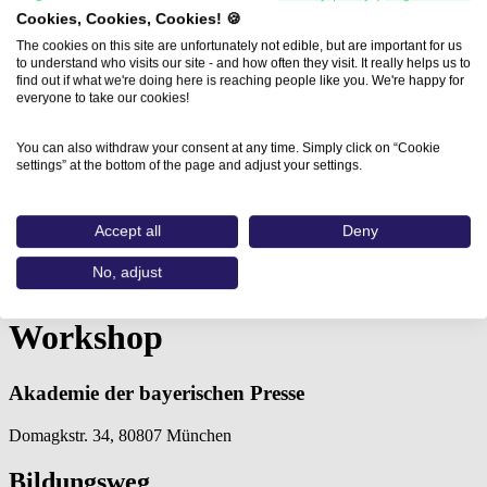
Cookies, Cookies, Cookies! 🍪
The cookies on this site are unfortunately not edible, but are important for us
to understand who visits our site - and how often they visit. It really helps us to
find out if what we're doing here is reaching people like you. We're happy for
everyone to take our cookies!
You can also withdraw your consent at any time. Simply click on “Cookie
Home
settings” at the bottom of the page and adjust your settings.
Aus- und Weiterbildungen
KI/ChatGPT für Fach- und…
Accept all
Deny
KI/ChatGPT für Fach- und
No, adjust
Special-Interest-Medien – ein
Workshop
Akademie der bayerischen Presse
Domagkstr. 34, 80807 München
Bildungsweg