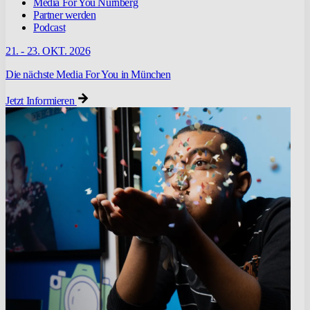
Media For You Nürnberg
Partner werden
Podcast
21. - 23. OKT. 2026
Die nächste Media For You in München
Jetzt Informieren