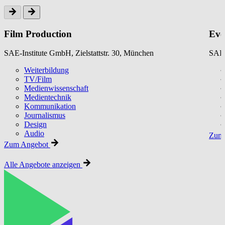
Film Production
Eve
SAE-Institute GmbH, Zielstattstr. 30, München
SAE-
Weiterbildung
TV/Film
Medienwissenschaft
Medientechnik
Kommunikation
Journalismus
Design
Audio
Zum 
Zum Angebot
Alle Angebote anzeigen