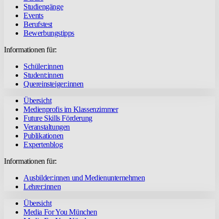
Studiengänge
Events
Berufstest
Bewerbungstipps
Informationen für:
Schüler:innen
Student:innen
Quereinsteiger:innen
Übersicht
Medienprofis im Klassenzimmer
Future Skills Förderung
Veranstaltungen
Publikationen
Expertenblog
Informationen für:
Ausbilder:innen und Medienunternehmen
Lehrer:innen
Übersicht
Media For You München