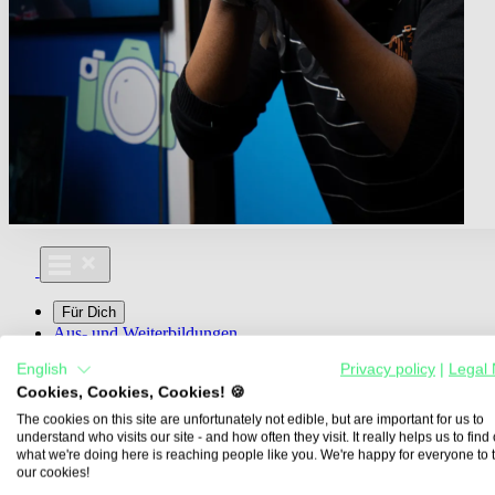
Für Dich
Aus- und Weiterbildungen
Für Lehre & Ausbildung
English
Privacy policy
|
Legal 
Media For You
Cookies, Cookies, Cookies! 🍪
Über Uns
The cookies on this site are unfortunately not edible, but are important for us to
understand who visits our site - and how often they visit. It really helps us to find o
what we're doing here is reaching people like you. We're happy for everyone to 
our cookies!
Übersicht
Berufe