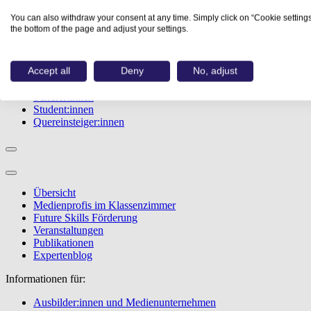
Studiengänge
You can also withdraw your consent at any time. Simply click on “Cookie settings
Events
the bottom of the page and adjust your settings.
Berufstest
Bewerbungstipps
Accept all
Deny
No, adjust
Informationen für:
Schüler:innen
Student:innen
Quereinsteiger:innen
Übersicht
Medienprofis im Klassenzimmer
Future Skills Förderung
Veranstaltungen
Publikationen
Expertenblog
Informationen für:
Ausbilder:innen und Medienunternehmen