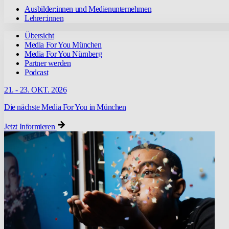
Ausbilder:innen und Medienunternehmen
Lehrer:innen
Übersicht
Media For You München
Media For You Nürnberg
Partner werden
Podcast
21. - 23. OKT. 2026
Die nächste Media For You in München
Jetzt Informieren