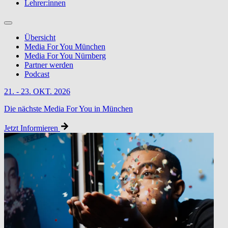
Lehrer:innen
Übersicht
Media For You München
Media For You Nürnberg
Partner werden
Podcast
21. - 23. OKT. 2026
Die nächste Media For You in München
Jetzt Informieren