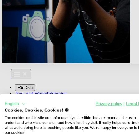
Für Dich
Aus- und Weiterbildungen
Für Lehre & Ausbildung
English
Privacy policy
|
Legal 
Media For You
Cookies, Cookies, Cookies! 🍪
Über Uns
The cookies on this site are unfortunately not edible, but are important for us to
understand who visits our site - and how often they visit. It really helps us to find o
what we're doing here is reaching people like you. We're happy for everyone to 
our cookies!
Übersicht
Berufe