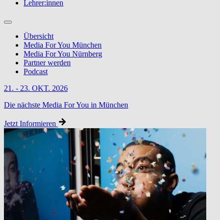
Lehrer:innen
Übersicht
Media For You München
Media For You Nürnberg
Partner werden
Podcast
21. - 23. OKT. 2026
Die nächste Media For You in München
Jetzt Informieren