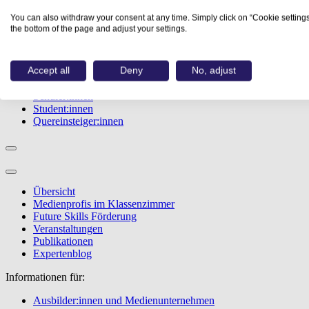
Studiengänge
You can also withdraw your consent at any time. Simply click on “Cookie settings
Events
the bottom of the page and adjust your settings.
Berufstest
Bewerbungstipps
Accept all
Deny
No, adjust
Informationen für:
Schüler:innen
Student:innen
Quereinsteiger:innen
Übersicht
Medienprofis im Klassenzimmer
Future Skills Förderung
Veranstaltungen
Publikationen
Expertenblog
Informationen für:
Ausbilder:innen und Medienunternehmen