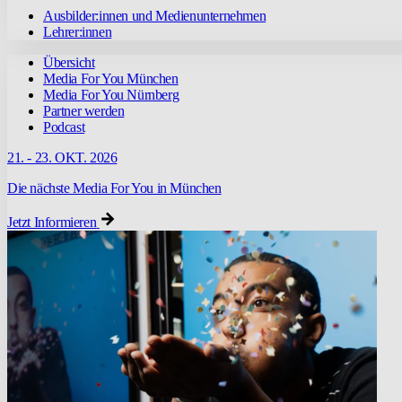
Ausbilder:innen und Medienunternehmen
Lehrer:innen
Übersicht
Media For You München
Media For You Nürnberg
Partner werden
Podcast
21. - 23. OKT. 2026
Die nächste Media For You in München
Jetzt Informieren