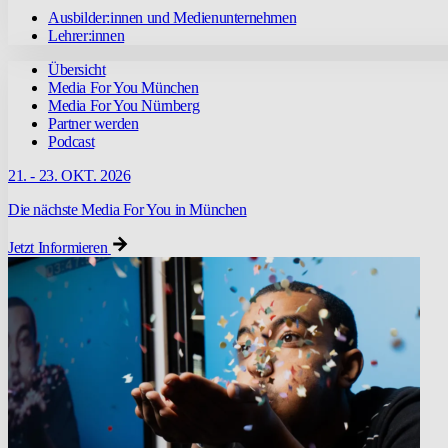
Ausbilder:innen und Medienunternehmen
Lehrer:innen
Übersicht
Media For You München
Media For You Nürnberg
Partner werden
Podcast
21. - 23. OKT. 2026
Die nächste Media For You in München
Jetzt Informieren