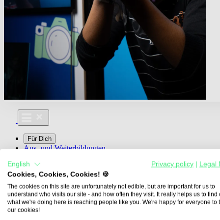
Für Dich
Aus- und Weiterbildungen
Für Lehre & Ausbildung
English
Privacy policy
|
Legal 
Media For You
Cookies, Cookies, Cookies! 🍪
Über Uns
The cookies on this site are unfortunately not edible, but are important for us to
understand who visits our site - and how often they visit. It really helps us to find o
what we're doing here is reaching people like you. We're happy for everyone to 
our cookies!
Übersicht
Berufe