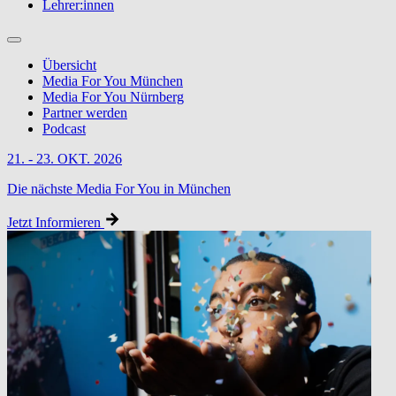
Lehrer:innen
Übersicht
Media For You München
Media For You Nürnberg
Partner werden
Podcast
21. - 23. OKT. 2026
Die nächste Media For You in München
Jetzt Informieren