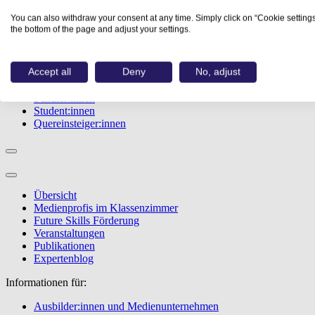
Studiengänge
You can also withdraw your consent at any time. Simply click on “Cookie settings
Events
the bottom of the page and adjust your settings.
Berufstest
Bewerbungstipps
Accept all
Deny
No, adjust
Informationen für:
Schüler:innen
Student:innen
Quereinsteiger:innen
Übersicht
Medienprofis im Klassenzimmer
Future Skills Förderung
Veranstaltungen
Publikationen
Expertenblog
Informationen für:
Ausbilder:innen und Medienunternehmen