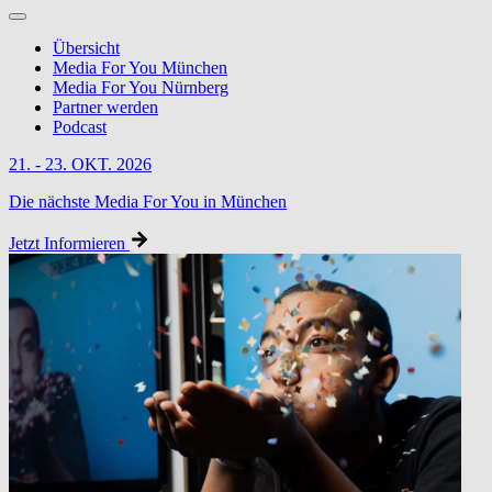
Übersicht
Media For You München
Media For You Nürnberg
Partner werden
Podcast
21. - 23. OKT. 2026
Die nächste Media For You in München
Jetzt Informieren