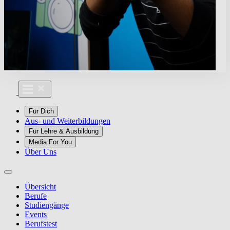
Für Dich
Aus- und Weiterbildungen
Für Lehre & Ausbildung
Media For You
Über Uns
Übersicht
Berufe
Studiengänge
Events
Berufstest