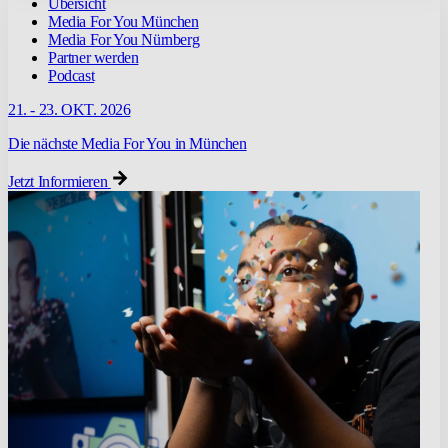
Übersicht
Media For You München
Media For You Nürnberg
Partner werden
Podcast
21. - 23. OKT. 2026
Die nächste Media For You in München
Jetzt Informieren