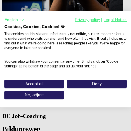
English
Privacy policy
|
Legal Notice
Cookies, Cookies, Cookies! 🍪
The cookies on this site are unfortunately not edible, but are important for us
to understand who visits our site - and how often they visit. It really helps us to
find out if what we're doing here is reaching people like you. We're happy for
everyone to take our cookies!
You can also withdraw your consent at any time. Simply click on “Cookie
Home
settings” at the bottom of the page and adjust your settings.
Aus- und Weiterbildungen
Grafik und Design Basiskurs…
Accept all
Deny
Grafik und Design Basiskurs -
No, adjust
Gestaltung für Print und Web
DC Job-Coaching
Bildungsweg