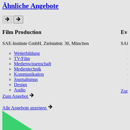
Ähnliche Angebote
Film Production
Eve
SAE-Institute GmbH, Zielstattstr. 30, München
SAE-
Weiterbildung
TV/Film
Medienwissenschaft
Medientechnik
Kommunikation
Journalismus
Design
Audio
Zum 
Zum Angebot
Alle Angebote anzeigen