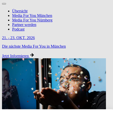
Übersicht
Media For You München
Media For You Nürnberg
Partner werden
Podcast
21. - 23. OKT. 2026
Die nächste Media For You in München
Jetzt Informieren