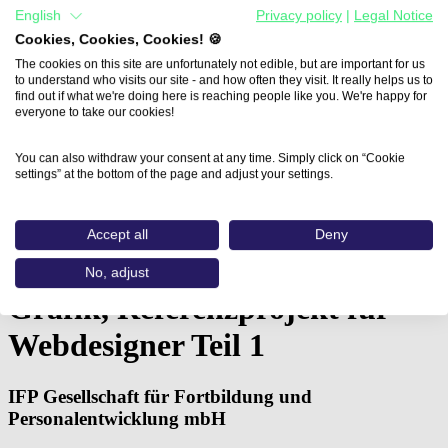
English
Privacy policy
|
Legal Notice
Cookies, Cookies, Cookies! 🍪
The cookies on this site are unfortunately not edible, but are important for us
to understand who visits our site - and how often they visit. It really helps us to
find out if what we're doing here is reaching people like you. We're happy for
everyone to take our cookies!
You can also withdraw your consent at any time. Simply click on “Cookie
settings” at the bottom of the page and adjust your settings.
Home
Accept all
Deny
Aus- und Weiterbildungen
Grafik, Referenzprojekt für Webdesigner…
No, adjust
Grafik, Referenzprojekt für
Webdesigner Teil 1
IFP Gesellschaft für Fortbildung und
Personalentwicklung mbH