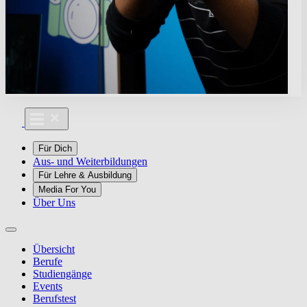
Für Dich
Aus- und Weiterbildungen
Für Lehre & Ausbildung
Media For You
Über Uns
Übersicht
Berufe
Studiengänge
Events
Berufstest