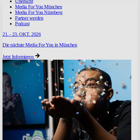
Übersicht
Media For You München
Media For You Nürnberg
Partner werden
Podcast
21. - 23. OKT. 2026
Die nächste Media For You in München
Jetzt Informieren