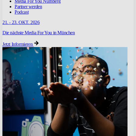
Media For You Nürnberg
Partner werden
Podcast
21. - 23. OKT. 2026
Die nächste Media For You in München
Jetzt Informieren