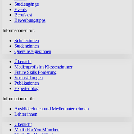
Studiengänge
Events
Berufstest
Bewerbungstipps
Informationen für:
Schüler:innen
Student:innen
Quereinsteiger:innen
Übersicht
Medienprofis im Klassenzimmer
Future Skills Förderung
Veranstaltungen
Publikationen
Expertenblog
Informationen für:
Ausbilder:innen und Medienunternehmen
Lehrer:innen
Übersicht
Media For You München