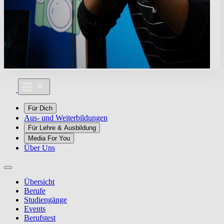
Für Dich
Aus- und Weiterbildungen
Für Lehre & Ausbildung
Media For You
Über Uns
Übersicht
Berufe
Studiengänge
Events
Berufstest