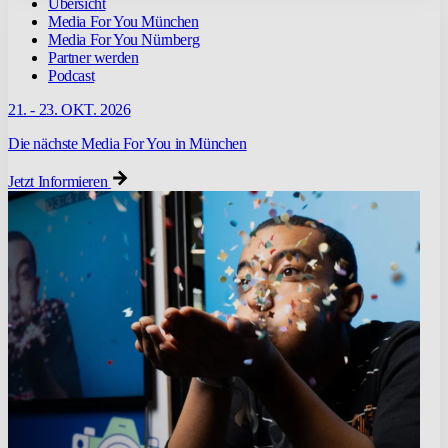
Übersicht
Media For You München
Media For You Nürnberg
Partner werden
Podcast
21. - 23. OKT. 2026
Die nächste Media For You in München
Jetzt Informieren