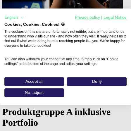
English
Privacy policy
|
Legal Notice
Cookies, Cookies, Cookies! 🍪
The cookies on this site are unfortunately not edible, but are important for us
to understand who visits our site - and how often they visit. It really helps us to
find out if what we're doing here is reaching people like you. We're happy for
everyone to take our cookies!
You can also withdraw your consent at any time. Simply click on “Cookie
settings” at the bottom of the page and adjust your settings.
Home
Aus- und Weiterbildungen
Fachkraft Digital Fashion in…
Accept all
Deny
Fachkraft Digital Fashion in
No, adjust
CLO - Virtual Garments:
Produktgruppe A inklusive
Portfolio