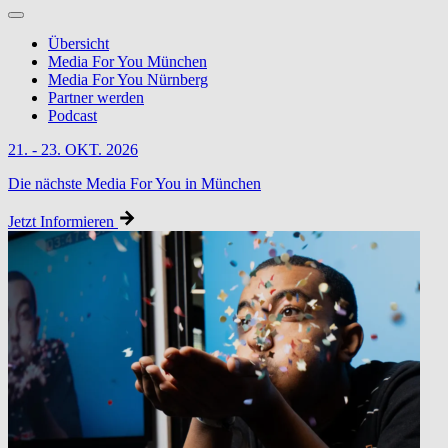
Übersicht
Media For You München
Media For You Nürnberg
Partner werden
Podcast
21. - 23. OKT. 2026
Die nächste Media For You in München
Jetzt Informieren