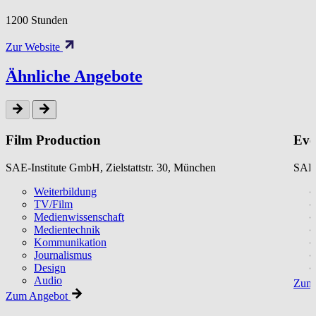
1200 Stunden
Zur Website
Ähnliche Angebote
Film Production
Eve
SAE-Institute GmbH, Zielstattstr. 30, München
SAE-
Weiterbildung
TV/Film
Medienwissenschaft
Medientechnik
Kommunikation
Journalismus
Design
Audio
Zum 
Zum Angebot