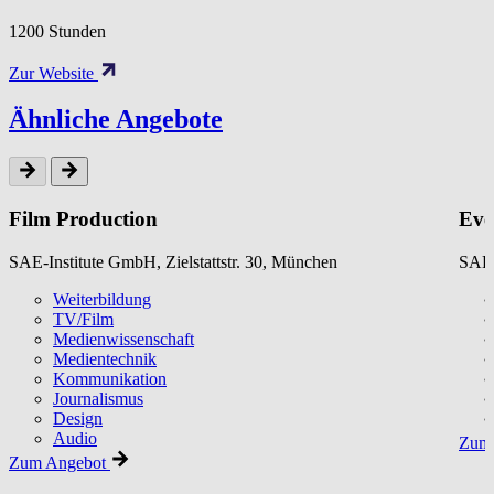
1200 Stunden
Zur Website
Ähnliche Angebote
Film Production
Eve
SAE-Institute GmbH, Zielstattstr. 30, München
SAE-
Weiterbildung
TV/Film
Medienwissenschaft
Medientechnik
Kommunikation
Journalismus
Design
Audio
Zum 
Zum Angebot