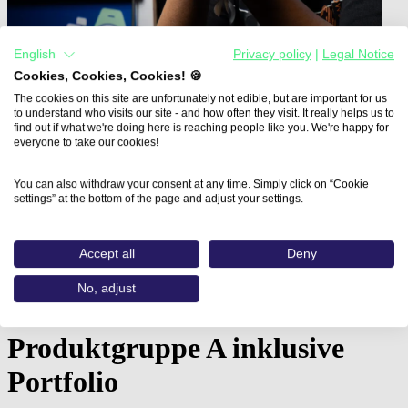
English
Privacy policy
|
Legal Notice
Cookies, Cookies, Cookies! 🍪
The cookies on this site are unfortunately not edible, but are important for us
to understand who visits our site - and how often they visit. It really helps us to
find out if what we're doing here is reaching people like you. We're happy for
everyone to take our cookies!
You can also withdraw your consent at any time. Simply click on “Cookie
settings” at the bottom of the page and adjust your settings.
Home
Aus- und Weiterbildungen
Fachkraft Digital Fashion in…
Accept all
Deny
Fachkraft Digital Fashion in
No, adjust
CLO - Virtual Garments:
Produktgruppe A inklusive
Portfolio