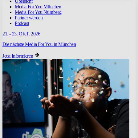
Übersicht
Media For You München
Media For You Nürnberg
Partner werden
Podcast
21. - 23. OKT. 2026
Die nächste Media For You in München
Jetzt Informieren