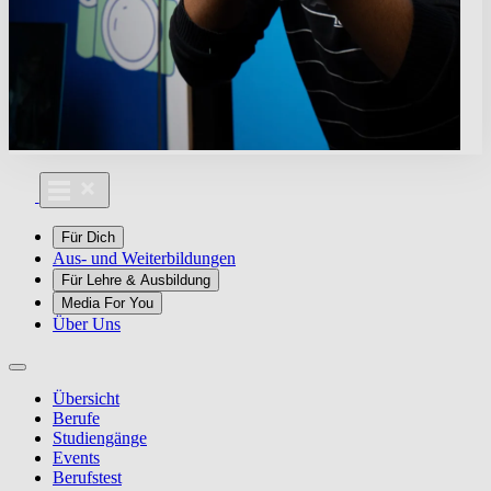
Für Dich
Aus- und Weiterbildungen
Für Lehre & Ausbildung
Media For You
Über Uns
Übersicht
Berufe
Studiengänge
Events
Berufstest