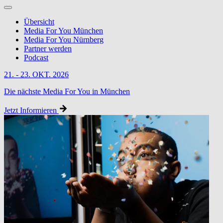
Übersicht
Media For You München
Media For You Nürnberg
Partner werden
Podcast
21. - 23. OKT. 2026
Die nächste Media For You in München
Jetzt Informieren