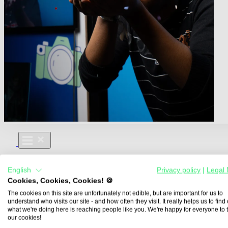
Für Dich
English
Privacy policy
|
Legal 
Aus- und Weiterbildungen
Cookies, Cookies, Cookies! 🍪
Für Lehre & Ausbildung
Media For You
The cookies on this site are unfortunately not edible, but are important for us to
understand who visits our site - and how often they visit. It really helps us to find o
Über Uns
what we're doing here is reaching people like you. We're happy for everyone to 
our cookies!