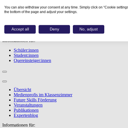
Übersicht
You can also withdraw your consent at any time. Simply click on “Cookie settings
Berufe
the bottom of the page and adjust your settings.
Studiengänge
Events
Berufstest
Accept all
Deny
No, adjust
Bewerbungstipps
Informationen für:
Schüler:innen
Student:innen
Quereinsteiger:innen
Übersicht
Medienprofis im Klassenzimmer
Future Skills Förderung
Veranstaltungen
Publikationen
Expertenblog
Informationen für: