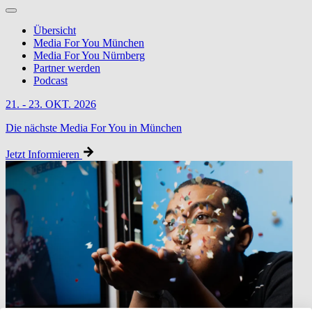
Übersicht
Media For You München
Media For You Nürnberg
Partner werden
Podcast
21. - 23. OKT. 2026
Die nächste Media For You in München
Jetzt Informieren