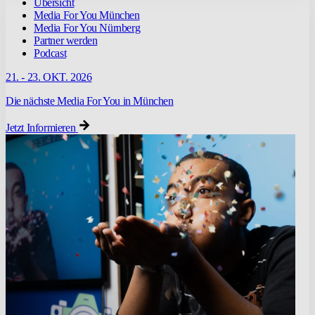
Übersicht
Media For You München
Media For You Nürnberg
Partner werden
Podcast
21. - 23. OKT. 2026
Die nächste Media For You in München
Jetzt Informieren