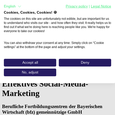
English
Privacy policy
|
Legal Notice
Cookies, Cookies, Cookies! 🍪
The cookies on this site are unfortunately not edible, but are important for us
to understand who visits our site - and how often they visit. It really helps us to
find out if what we're doing here is reaching people like you. We're happy for
everyone to take our cookies!
You can also withdraw your consent at any time. Simply click on “Cookie
settings” at the bottom of the page and adjust your settings.
Home
Aus- und Weiterbildungen
Accept all
Deny
Effektives Social-Media-Marketing (Berufliche
Fortbildungszentren…
No, adjust
Effektives Social-Media-
Marketing
Berufliche Fortbildungszentren der Bayerischen
Wirtschaft (bfz) gemeinnützige GmbH