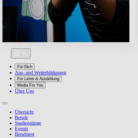
Für Dich
Aus- und Weiterbildungen
Für Lehre & Ausbildung
Media For You
Über Uns
Übersicht
Berufe
Studiengänge
Events
Berufstest