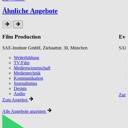
Ähnliche Angebote
Film Production
Eve
SAE-Institute GmbH, Zielstattstr. 30, München
SAE-
Weiterbildung
TV/Film
Medienwissenschaft
Medientechnik
Kommunikation
Journalismus
Design
Audio
Zum 
Zum Angebot
Alle Angebote anzeigen