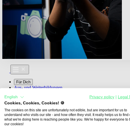
Für Dich
Aus- und Weiterbildungen
Für Lehre & Ausbildung
English
Privacy policy
|
Legal 
Media For You
Cookies, Cookies, Cookies! 🍪
Über Uns
The cookies on this site are unfortunately not edible, but are important for us to
understand who visits our site - and how often they visit. It really helps us to find o
what we're doing here is reaching people like you. We're happy for everyone to 
our cookies!
Übersicht
Berufe