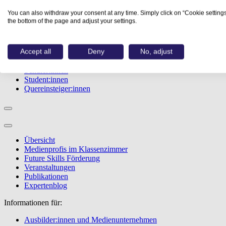
Studiengänge
You can also withdraw your consent at any time. Simply click on “Cookie settings
Events
the bottom of the page and adjust your settings.
Berufstest
Bewerbungstipps
Accept all
Deny
No, adjust
Informationen für:
Schüler:innen
Student:innen
Quereinsteiger:innen
Übersicht
Medienprofis im Klassenzimmer
Future Skills Förderung
Veranstaltungen
Publikationen
Expertenblog
Informationen für:
Ausbilder:innen und Medienunternehmen