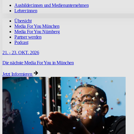
Ausbilder:innen und Medienunternehmen
Lehrer:innen
Übersicht
Media For You München
Media For You Nürnberg
Partner werden
Podcast
21. - 23. OKT. 2026
Die nächste Media For You in München
Jetzt Informieren