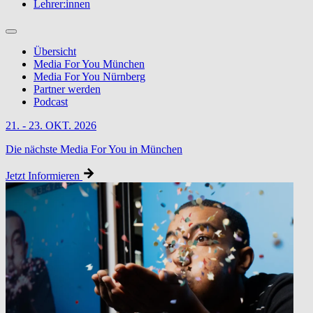
Lehrer:innen
Übersicht
Media For You München
Media For You Nürnberg
Partner werden
Podcast
21. - 23. OKT. 2026
Die nächste Media For You in München
Jetzt Informieren