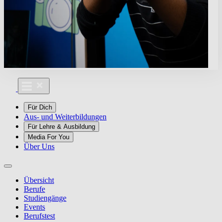
Für Dich
Aus- und Weiterbildungen
Für Lehre & Ausbildung
Media For You
Über Uns
Übersicht
Berufe
Studiengänge
Events
Berufstest