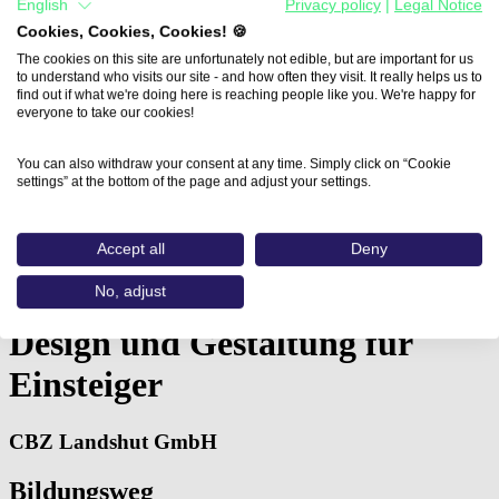
English
Privacy policy
|
Legal Notice
Cookies, Cookies, Cookies! 🍪
The cookies on this site are unfortunately not edible, but are important for us
to understand who visits our site - and how often they visit. It really helps us to
find out if what we're doing here is reaching people like you. We're happy for
everyone to take our cookies!
You can also withdraw your consent at any time. Simply click on “Cookie
settings” at the bottom of the page and adjust your settings.
Home
Accept all
Deny
Aus- und Weiterbildungen
Design und Gestaltung für…
No, adjust
Design und Gestaltung für
Einsteiger
CBZ Landshut GmbH
Bildungsweg