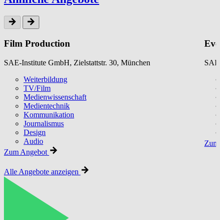
Film Production
Eve
SAE-Institute GmbH, Zielstattstr. 30, München
SAE-
Weiterbildung
TV/Film
Medienwissenschaft
Medientechnik
Kommunikation
Journalismus
Design
Audio
Zum 
Zum Angebot
Alle Angebote anzeigen