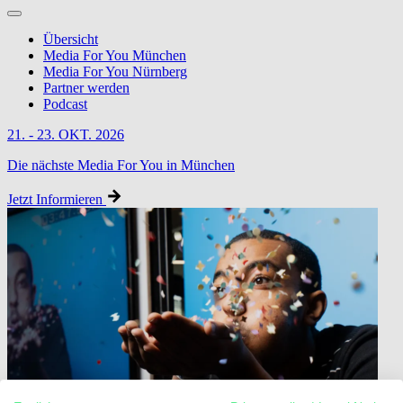
Übersicht
Media For You München
Media For You Nürnberg
Partner werden
Podcast
21. - 23. OKT. 2026
Die nächste Media For You in München
Jetzt Informieren