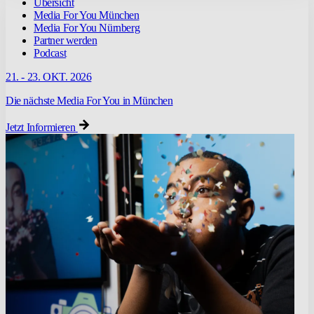
Übersicht
Media For You München
Media For You Nürnberg
Partner werden
Podcast
21. - 23. OKT. 2026
Die nächste Media For You in München
Jetzt Informieren