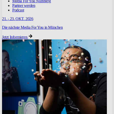
Media For You Nürnberg
Partner werden
Podcast
21. - 23. OKT. 2026
Die nächste Media For You in München
Jetzt Informieren