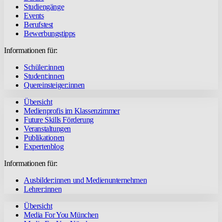
Studiengänge
Events
Berufstest
Bewerbungstipps
Informationen für:
Schüler:innen
Student:innen
Quereinsteiger:innen
Übersicht
Medienprofis im Klassenzimmer
Future Skills Förderung
Veranstaltungen
Publikationen
Expertenblog
Informationen für:
Ausbilder:innen und Medienunternehmen
Lehrer:innen
Übersicht
Media For You München