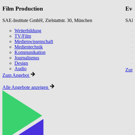
Film Production
Eve
SAE-Institute GmbH, Zielstattstr. 30, München
SAE-
Weiterbildung
TV/Film
Medienwissenschaft
Medientechnik
Kommunikation
Journalismus
Design
Audio
Zum 
Zum Angebot
Alle Angebote anzeigen