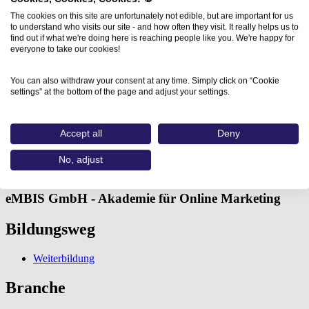
The cookies on this site are unfortunately not edible, but are important for us
to understand who visits our site - and how often they visit. It really helps us to
find out if what we're doing here is reaching people like you. We're happy for
everyone to take our cookies!
You can also withdraw your consent at any time. Simply click on “Cookie
settings” at the bottom of the page and adjust your settings.
Home
Aus- und Weiterbildungen
Content Marketing Seminar (eMBIS…
Accept all
Deny
Content Marketing Seminar
No, adjust
eMBIS GmbH - Akademie für Online Marketing
Bildungsweg
Weiterbildung
Branche