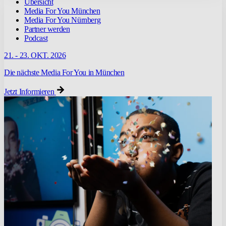
Übersicht
Media For You München
Media For You Nürnberg
Partner werden
Podcast
21. - 23. OKT. 2026
Die nächste Media For You in München
Jetzt Informieren