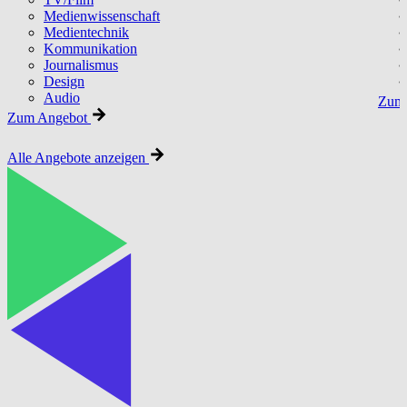
Medienwissenschaft
Medientechnik
Kommunikation
Journalismus
Design
Audio
Zum 
Zum Angebot
Alle Angebote anzeigen