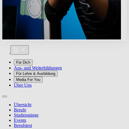
Für Dich
Aus- und Weiterbildungen
Für Lehre & Ausbildung
Media For You
Über Uns
Übersicht
Berufe
Studiengänge
Events
Berufstest