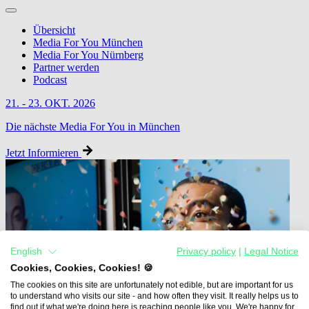
Übersicht
Media For You München
Media For You Nürnberg
Partner werden
Podcast
21. - 23. OKT. 2026
Die nächste Media For You in München
Jetzt Informieren
English
Privacy policy
|
Legal Notice
Cookies, Cookies, Cookies! 🍪
The cookies on this site are unfortunately not edible, but are important for us
to understand who visits our site - and how often they visit. It really helps us to
find out if what we're doing here is reaching people like you. We're happy for