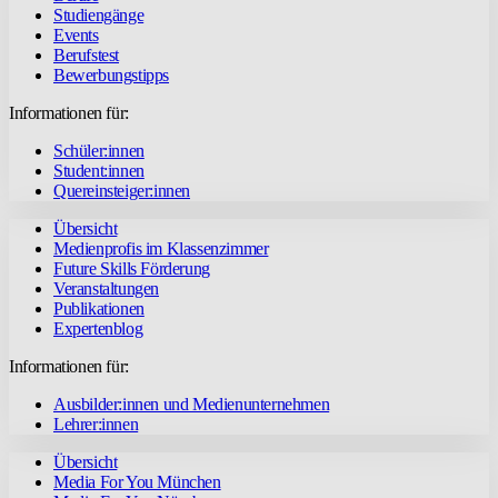
Studiengänge
Events
Berufstest
Bewerbungstipps
Informationen für:
Schüler:innen
Student:innen
Quereinsteiger:innen
Übersicht
Medienprofis im Klassenzimmer
Future Skills Förderung
Veranstaltungen
Publikationen
Expertenblog
Informationen für:
Ausbilder:innen und Medienunternehmen
Lehrer:innen
Übersicht
Media For You München