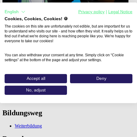
English
Privacy policy
|
Legal Notice
Cookies, Cookies, Cookies! 🍪
The cookies on this site are unfortunately not edible, but are important for us
to understand who visits our site - and how often they visit. It really helps us to
find out if what we're doing here is reaching people like you. We're happy for
everyone to take our cookies!
Home
Aus- und Weiterbildungen
You can also withdraw your consent at any time. Simply click on “Cookie
Blogs für Unternehmen Seminar…
settings” at the bottom of the page and adjust your settings.
Blogs für Unternehmen
Accept all
Deny
Seminar
No, adjust
eMBIS GmbH - Akademie für Online Marketing
Bildungsweg
Weiterbildung