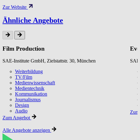
Zur Website
Ähnliche Angebote
Film Production
Eve
SAE-Institute GmbH, Zielstattstr. 30, München
SAE-
Weiterbildung
TV/Film
Medienwissenschaft
Medientechnik
Kommunikation
Journalismus
Design
Audio
Zum 
Zum Angebot
Alle Angebote anzeigen