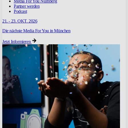
Media For You Nürnberg
Partner werden
Podcast
21. - 23. OKT. 2026
Die nächste Media For You in München
Jetzt Informieren