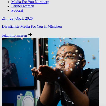
Media For You Nürnberg
Partner werden
Podcast
21. - 23. OKT. 2026
Die nächste Media For You in München
Jetzt Informieren