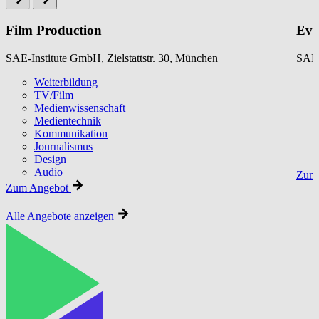
Film Production
Eve
SAE-Institute GmbH, Zielstattstr. 30, München
SAE-
Weiterbildung
TV/Film
Medienwissenschaft
Medientechnik
Kommunikation
Journalismus
Design
Audio
Zum 
Zum Angebot
Alle Angebote anzeigen