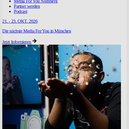
Media For You Nürnberg
Partner werden
Podcast
21. - 23. OKT. 2026
Die nächste Media For You in München
Jetzt Informieren