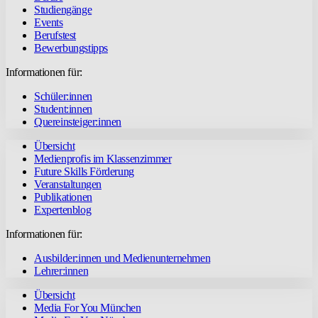
Studiengänge
Events
Berufstest
Bewerbungstipps
Informationen für:
Schüler:innen
Student:innen
Quereinsteiger:innen
Übersicht
Medienprofis im Klassenzimmer
Future Skills Förderung
Veranstaltungen
Publikationen
Expertenblog
Informationen für:
Ausbilder:innen und Medienunternehmen
Lehrer:innen
Übersicht
Media For You München