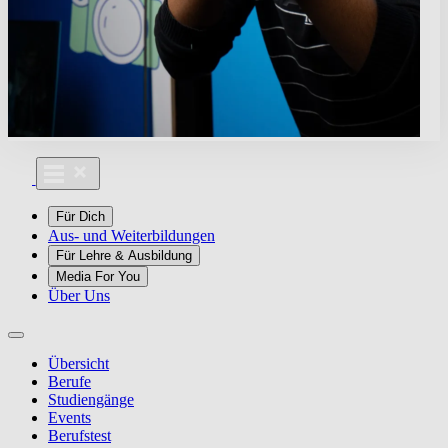
Für Dich
Aus- und Weiterbildungen
Für Lehre & Ausbildung
Media For You
Über Uns
Übersicht
Berufe
Studiengänge
Events
Berufstest