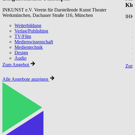
Kle
INKUNST e.V. Verein für Darstellende Kunst Theater
Werkmünchen, Dachauer Straße 116, München
IHK 
Weiterbildung
Verlag/Publishing
TV/Film
Medienwissenschaft
Medientechnik
Design
Audio
Zum Angebot
Zum 
Alle Angebote anzeigen