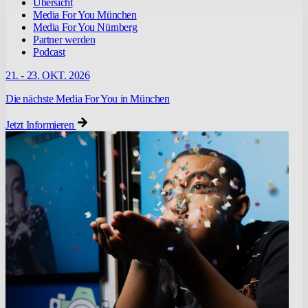
Übersicht
Media For You München
Media For You Nürnberg
Partner werden
Podcast
21. - 23. OKT. 2026
Die nächste Media For You in München
Jetzt Informieren